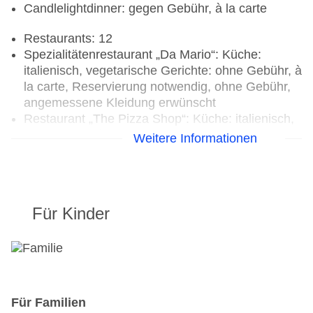
Candlelightdinner: gegen Gebühr, à la carte
Restaurants: 12
Spezialitätenrestaurant „Da Mario“: Küche:
italienisch, vegetarische Gerichte: ohne Gebühr, à
la carte, Reservierung notwendig, ohne Gebühr,
angemessene Kleidung erwünscht
Restaurant „The Pizza Shop“: Küche: italienisch,
Grillgerichte, à la carte, ohne Gebühr
Weitere Informationen
Spezialitätenrestaurant „Tierra“: Küche: regional,
à la carte, Reservierung notwendig, ohne Gebühr,
angemessene Kleidung erwünscht
Spezialitätenrestaurant „Chopsticks“: Küche:
Für Kinder
asiatisch, à la carte, Reservierung notwendig,
ohne Gebühr, angemessene Kleidung erwünscht
Spezialitätenrestaurant „Tiki Taco“: Küche:
mexikanisch, à la carte, Reservierung notwendig,
ohne Gebühr, angemessene Kleidung erwünscht
Spezialitätenrestaurant „Blue Water Grill“: Küche:
Für Familien
international, Grillgerichte, à la carte,