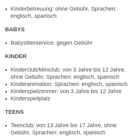
Reservierung notwendig, ohne Gebühr,
Kinderbetreuung: ohne Gebühr, Sprachen:
angemessene Kleidung erwünscht
englisch, spanisch
Hauptrestaurant „Kaleidoscope (Sun Club Guests
only)“: Küche: international, vegetarische
BABYS
Gerichte: ohne Gebühr, Buffet, ohne Gebühr,
angemessene Kleidung erwünscht
Babysitterservice: gegen Gebühr
Hauptrestaurant „Windows“: Küche: international,
KINDER
vegetarische Gerichte: ohne Gebühr, Buffet, ohne
Gebühr
Kinderclub/Miniclub: von 3 Jahre bis 12 Jahre,
Restaurant „The Snack Machine (Foodtruck)“:
ohne Gebühr, Sprachen: englisch, spanisch
Küche: international, Grillgerichte, à la carte,
Kinderanimation: Sprachen: englisch, spanisch
ohne Gebühr, am Pool
Kinderspielzimmer: von 3 Jahre bis 12 Jahre
Spezialitätenrestaurant „Sunny Side Grill“: Küche:
Kinderspielplatz
landestypisch, regional, Grillgerichte, à la carte,
ohne Gebühr, am Strand
TEENS
Gourmetrestaurant „La Cala“: Küche:
Fisch/Meeresfrüchte, Grillgerichte, à la carte,
Teenclub: von 13 Jahre bis 17 Jahre, ohne
Reservierung notwendig, gegen Gebühr, am
Gebühr, Sprachen: englisch, spanisch
Strand