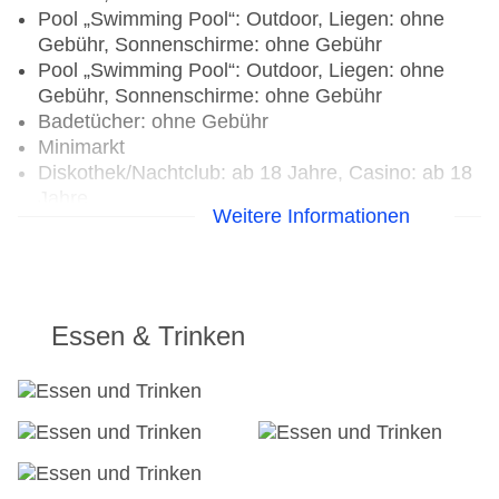
Pool „Swimming Pool“: Outdoor, Liegen: ohne
Gebühr, Sonnenschirme: ohne Gebühr
Pool „Swimming Pool“: Outdoor, Liegen: ohne
Gebühr, Sonnenschirme: ohne Gebühr
Badetücher: ohne Gebühr
Minimarkt
Diskothek/Nachtclub: ab 18 Jahre, Casino: ab 18
Jahre
Weitere Informationen
Internet: WLAN/WiFi, im gesamten Hotel
(Anlage): ohne Gebühr
Wäscheservice: gegen Gebühr
Concierge Service, Gepäckservice
Zahlungsarten: TUI Card / VISA, MasterCard,
Essen & Trinken
American Express
Tagungseinrichtungen: Konferenzräume: 3
Zimmer: 1091
Landeskategorie: 4 Sterne