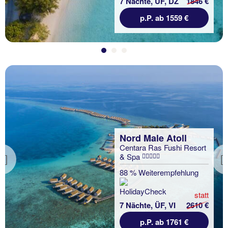
7 Nächte, ÜF, DZ
1846 €
p.P. ab 1559 €
Nord Male Atoll
Centara Ras Fushi Resort
& Spa
Previous
88 % Weiterempfehlung
statt
7 Nächte, ÜF, VI
2610 €
p.P. ab 1761 €