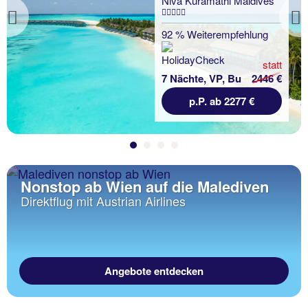
Niva Kuramathi Maldives
Previous
92 % Weiterempfehlung
statt
7 Nächte, VP, Bu
2446 €
p.P. ab 2277 €
Nonstop ab Wien auf die Malediven
Direktflug mit Austrian Airlines
Angebote entdecken