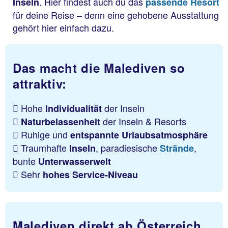
. Hier findest auch du das
Inseln
passende Resort
für deine Reise – denn eine gehobene Ausstattung
gehört hier einfach dazu.
Das macht die Malediven so
attraktiv:
Hohe
der Inseln
Individualität
der Inseln & Resorts
Naturbelassenheit
Ruhige und
entspannte Urlaubsatmosphäre
Traumhafte
, paradiesische
,
Inseln
Strände
bunte
Unterwasserwelt
Sehr
hohes Service-Niveau
Malediven direkt ab Österreich