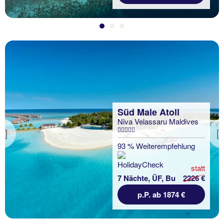
Süd Male Atoll
Niva Velassaru Maldives
Previous
93 % Weiterempfehlung
statt
7 Nächte, ÜF, Bu
2226 €
p.P. ab 1874 €