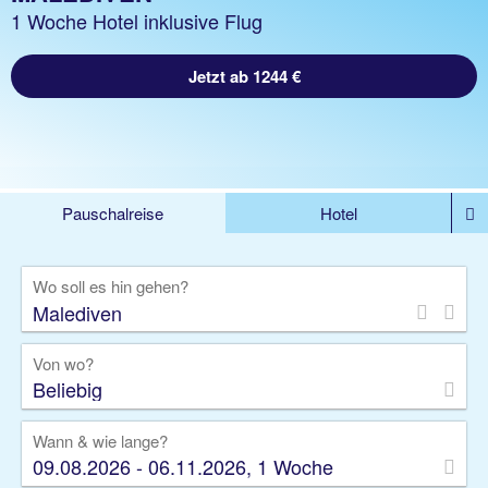
1 Woche Hotel inklusive Flug
Jetzt ab 1244 €
Pauschalreise
Hotel
%DEALS
Flug
Ferienwohnung
Mietwagen
Wo soll es hin gehen?
Rundreise
Kreuzfahrt
Ausflüge
Gruppenreise
Camper
Privattransfer
Von wo?
Beliebig
Wann & wie lange?
09.08.2026 - 06.11.2026, 1 Woche