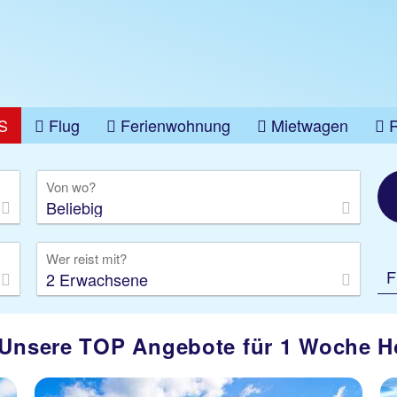
S
Flug
Ferienwohnung
Mietwagen
üge
Gruppenreise
Camper
Privattransfer
Von wo?
Beliebig
Wer reist mit?
F
2 Erwachsene
 Unsere TOP Angebote für 1 Woche Ho