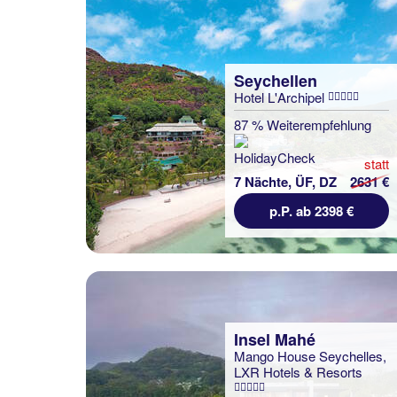
Seychellen
Hotel L'Archipel
87 % Weiterempfehlung
statt
7 Nächte, ÜF, DZ
2631 €
p.P. ab 2398 €
Insel Mahé
Mango House Seychelles,
LXR Hotels & Resorts