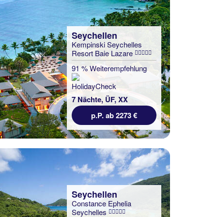
Seychellen
Kempinski Seychelles
Resort Baie Lazare
91 % Weiterempfehlung
7 Nächte, ÜF, XX
p.P. ab 2273 €
Seychellen
Constance Ephelia
Seychelles