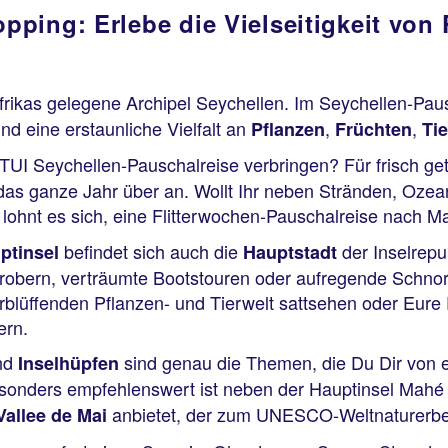
ping: Erlebe die Vielseitigkeit von 
frikas gelegene Archipel Seychellen. Im Seychellen-Pa
nd eine erstaunliche Vielfalt an
,
,
Pflanzen
Früchten
Ti
 TUI Seychellen-Pauschalreise verbringen? Für frisch get
as ganze Jahr über an. Wollt Ihr neben Stränden, Ozea
lohnt es sich, eine Flitterwochen-Pauschalreise nach 
befindet sich auch die
der Inselrepu
ptinsel
Hauptstadt
robern, verträumte Bootstouren oder aufregende Schno
blüffenden Pflanzen- und Tierwelt sattsehen oder Eure 
ern.
nd
sind genau die Themen, die Du Dir von e
Inselhüpfen
sonders empfehlenswert ist neben der Hauptinsel Mahé
anbietet, der zum UNESCO-Weltnaturerbe
Vallee de Mai