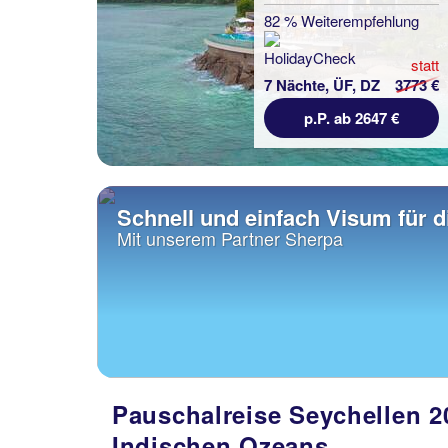
82 % Weiterempfehlung
statt
7 Nächte, ÜF, DZ
3773 €
p.P. ab 2647 €
Schnell und einfach Visum für 
Mit unserem Partner Sherpa
Pauschalreise Seychellen 2
Indischen Ozeans