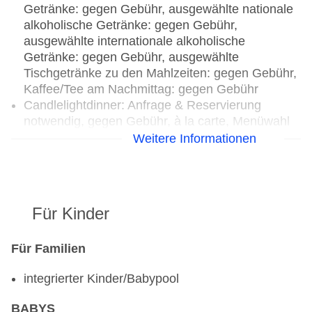
Getränke: gegen Gebühr, ausgewählte nationale
alkoholische Getränke: gegen Gebühr,
ausgewählte internationale alkoholische
Getränke: gegen Gebühr, ausgewählte
Tischgetränke zu den Mahlzeiten: gegen Gebühr,
Kaffee/Tee am Nachmittag: gegen Gebühr
Candlelightdinner: Anfrage & Reservierung
notwendig, gegen Gebühr, à la carte, Menüwahl
Weihnachtsspecial: Buffet,
Weitere Informationen
Unterhaltungsprogramm, Silvesterspecial: Buffet,
Unterhaltungsprogramm, (Live-) Musik und Tanz
Restaurants: 2
Für Kinder
Hauptrestaurant „Les Boucaniers Restaurant“:
Küche: asiatisch, französisch, international,
indisch, italienisch, mediterran, regional,
Für Familien
Fisch/Meeresfrüchte, Grillgerichte, Sushi,
integrierter Kinder/Babypool
glutenfreie Gerichte: gegen Gebühr, Anfrage &
Reservierung notwendig, lactosefreie Gerichte:
BABYS
gegen Gebühr, Anfrage & Reservierung