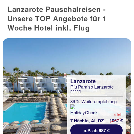
Lanzarote Pauschalreisen -
Unsere TOP Angebote für 1
Woche Hotel inkl. Flug
Lanzarote
Riu Paraiso Lanzarote
Previous
89 % Weiterempfehlung
statt
7 Nächte, AI, DZ
1067 €
p.P. ab 987 €