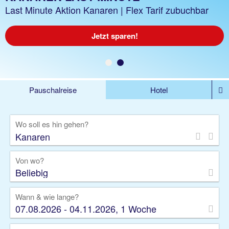
z.B. 1 Woche Hotel inkl. Flug
Last Minute Aktion Kanaren | Flex Tarif zubuchbar
Jetzt buchen!
Jetzt sparen!
Pauschalreise
Hotel
%DEALS
Flug
Ferienwohnung
Mietwagen
Wo soll es hin gehen?
Rundreise
Kreuzfahrt
Ausflüge
Gruppenreise
Camper
Privattransfer
Von wo?
Beliebig
Wann & wie lange?
07.08.2026 - 04.11.2026, 1 Woche