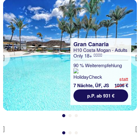
Gran Canaria
H10 Costa Mogan - Adults
Only 18+
Previous
Gran Canaria
90 % Weiterempfehlung
Rk Farallón Canteras
statt
100 % Weiterempfehlung
7 Nächte, ÜF, JS
1036 €
statt
p.P. ab 931 €
7 Nächte, Ü, St
696 €
p.P. ab 591 €
Previous