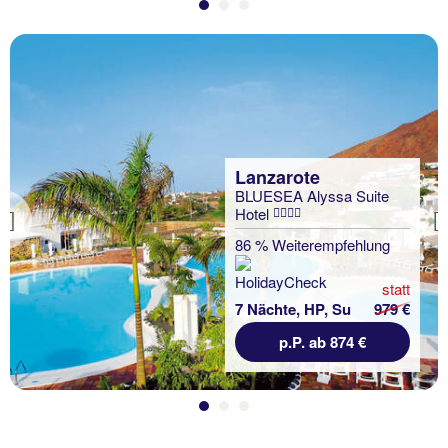
Lanzarote
BLUESEA Alyssa Suite
Hotel
Previous
86 % Weiterempfehlung
statt
7 Nächte, HP, Su
979 €
p.P. ab 874 €