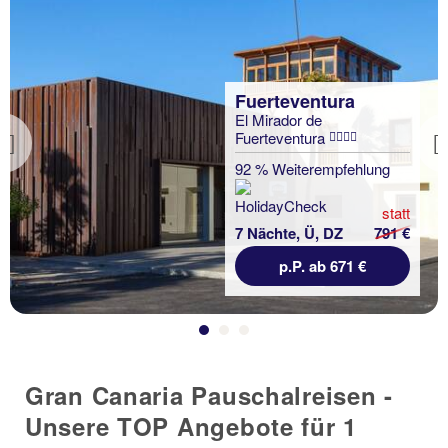
Fuerteventura
El Mirador de
Fuerteventura
Previous
92 % Weiterempfehlung
statt
7 Nächte, Ü, DZ
791 €
p.P. ab 671 €
Gran Canaria Pauschalreisen -
Unsere TOP Angebote für 1