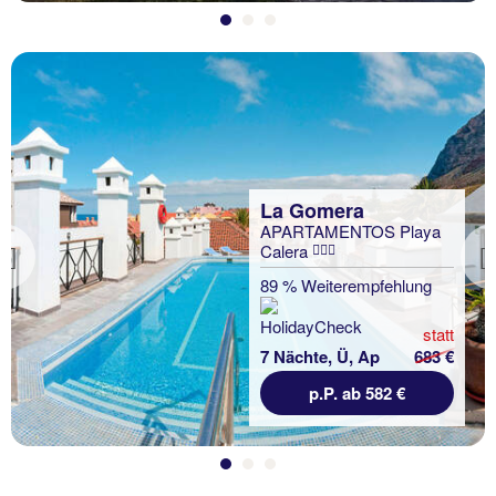
La Gomera
APARTAMENTOS Playa
Calera
Previous
89 % Weiterempfehlung
statt
7 Nächte, Ü, Ap
683 €
p.P. ab 582 €