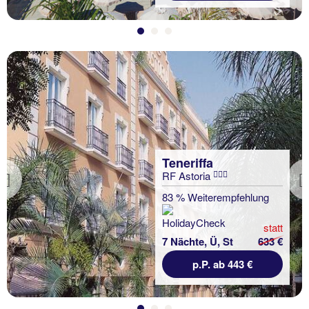
Teneriffa
RF Astoria
Previous
83 % Weiterempfehlung
statt
7 Nächte, Ü, St
633 €
p.P. ab 443 €