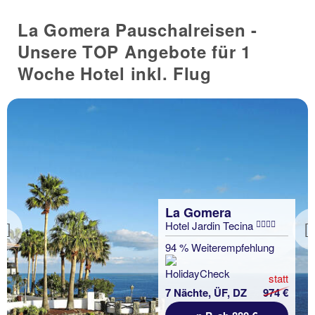
La Gomera Pauschalreisen -
Unsere TOP Angebote für 1
Woche Hotel inkl. Flug
La Gomera
Hotel Jardin Tecina
Previous
94 % Weiterempfehlung
statt
7 Nächte, ÜF, DZ
974 €