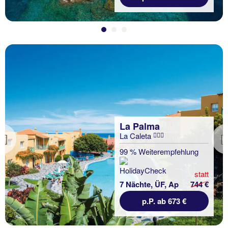
La Palma
La Caleta
Previous
99 % Weiterempfehlung
statt
7 Nächte, ÜF, Ap
744 €
p.P. ab 673 €