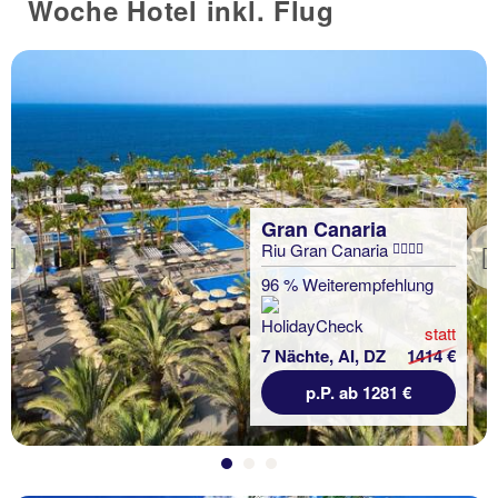
Woche Hotel inkl. Flug
Gran Canaria
Riu Gran Canaria
Previous
96 % Weiterempfehlung
statt
7 Nächte, AI, DZ
1414 €
p.P. ab 1281 €