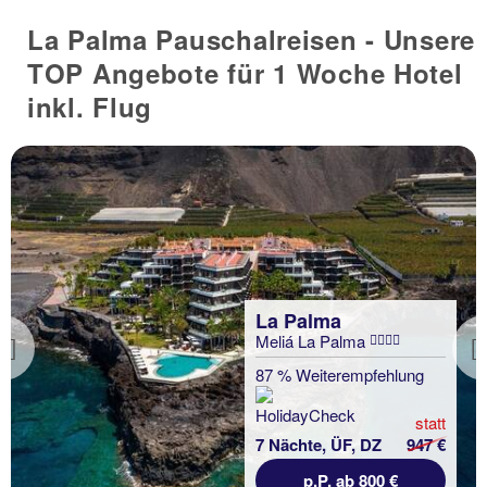
La Palma Pauschalreisen - Unsere
TOP Angebote für 1 Woche Hotel
inkl. Flug
La Palma
Meliá La Palma
Previous
87 % Weiterempfehlung
statt
7 Nächte, ÜF, DZ
947 €
p.P. ab 800 €