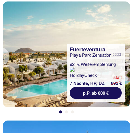
Fuerteventura
Playa Park Zensation
Previous
92 % Weiterempfehlung
statt
7 Nächte, HP, DZ
895 €
p.P. ab 808 €