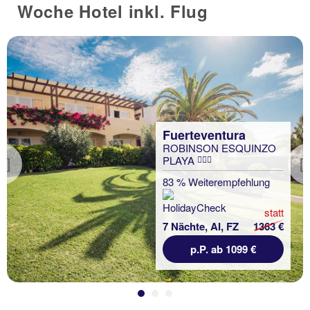
Woche Hotel inkl. Flug
Fuerteventura
ROBINSON ESQUINZO
PLAYA
Previous
83 % Weiterempfehlung
statt
7 Nächte, AI, FZ
1363 €
p.P. ab 1099 €