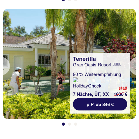
Teneriffa
Gran Oasis Resort
Previous
80 % Weiterempfehlung
statt
7 Nächte, ÜF, XX
1036 €
p.P. ab 846 €