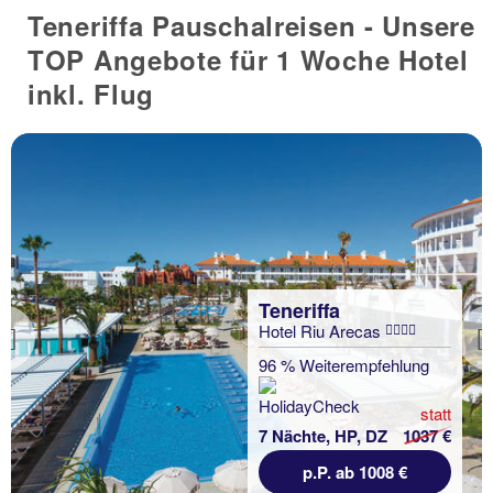
Teneriffa Pauschalreisen - Unsere
TOP Angebote für 1 Woche Hotel
inkl. Flug
Teneriffa
Hotel Riu Arecas
Previous
96 % Weiterempfehlung
statt
7 Nächte, HP, DZ
1037 €
p.P. ab 1008 €