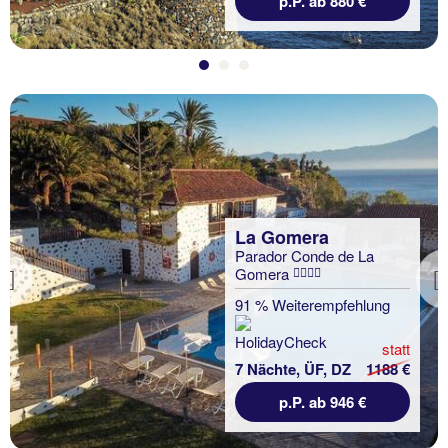
p.P. ab 880 €
La Gomera
Parador Conde de La
Gomera
Previous
91 % Weiterempfehlung
statt
7 Nächte, ÜF, DZ
1188 €
p.P. ab 946 €