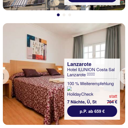
Lanzarote
Hotel ILUNION Costa Sal
Lanzarote
Previous
100 % Weiterempfehlung
statt
7 Nächte, Ü, St
764 €
p.P. ab 659 €