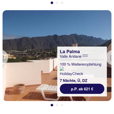
La Palma
Valle Aridane
Previous
100 % Weiterempfehlung
7 Nächte, Ü, DZ
p.P. ab 621 €