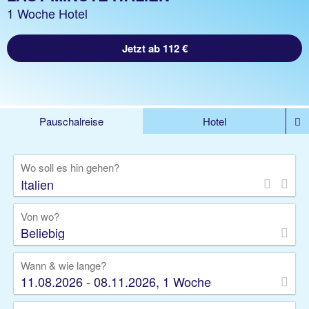
1 Woche Hotel
Jetzt ab 112 €
Pauschalreise
Hotel
%DEALS
Flug
Ferienwohnung
Mietwagen
Wo soll es hin gehen?
Rundreise
Kreuzfahrt
Ausflüge
Gruppenreise
Camper
Privattransfer
Von wo?
Beliebig
Wann & wie lange?
11.08.2026 - 08.11.2026, 1 Woche