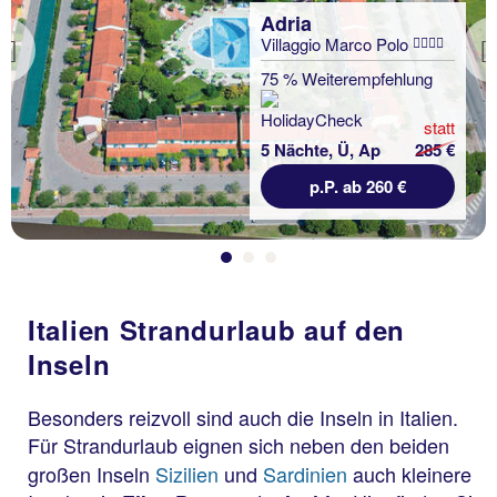
Adria
Villaggio Marco Polo
Previous
75 % Weiterempfehlung
statt
5 Nächte, Ü, Ap
285 €
p.P. ab 260 €
Italien Strandurlaub auf den
Inseln
Besonders reizvoll sind auch die Inseln in Italien.
Für Strandurlaub
eignen sich neben den beiden
großen Inseln
Sizilien
und
Sardinien
auch kleinere