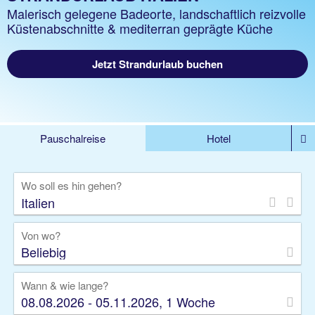
Malerisch gelegene Badeorte, landschaftlich reizvolle
Küstenabschnitte & mediterran geprägte Küche
Jetzt Strandurlaub buchen
Pauschalreise
Hotel
%DEALS
Flug
Ferienwohnung
Mietwagen
Wo soll es hin gehen?
Rundreise
Kreuzfahrt
Ausflüge
Gruppenreise
Camper
Privattransfer
Von wo?
Beliebig
Wann & wie lange?
08.08.2026 - 05.11.2026, 1 Woche