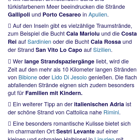
türkisfarbenem Meer beeindrucken die Strände
und
in
Apulien
.
Gallipoli
Porto
Cesareo
Auf den Inseln gibt es vielzählige Traumstrände,
zum Beispiel die Bucht
und die
Cala Mariolu
Costa
auf
Sardinien
oder die Bucht
und
Rei
Cala Rossa
der Strand
auf
Sizilien
.
San Vito Lo Capo
Wer
liebt, wird die
lange Strandspaziergänge
Zeit auf den mehr als 10 Kilometer langen Stränden
von
Bibione
oder
Lido Di Jesolo
genießen. Die flach
abfallenden Strände eignen sich zudem besonders
gut für
Familien mit Kindern.
Ein weiterer Tipp an der
ist
italienischen Adria
der schöne Strand von Cattolica nahe
Rimini
.
Eine besonders romantische Kulisse bietet sich
im charmanten Ort
auf einer
Sestri Levante
kleinen und schmalen Halbinsel in
Ligurien
mit