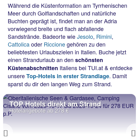
Während die Küstenformation am Tyrrhenischen
Meer durch Golflandschaften und natürliche
Buchten geprägt ist, findet man an der Adria
vorwiegend breite und flach abfallende
Sandstrände. Badeorte wie
Jesolo
,
Rimini
,
Cattolica
oder
Riccione
gehören zu den
beliebtesten Urlaubszielen in Italien. Buche jetzt
einen Strandurlaub an den
schönsten
Italiens bei TUI.at & entdecke
Küstenabschnitten
unsere
. Damit
Top-Hotels in erster Strandlage
sparst du dir den langen Weg zum Strand.
TOP Hotels direkt am Strand
Hotelangebote ab 278 €
Previous