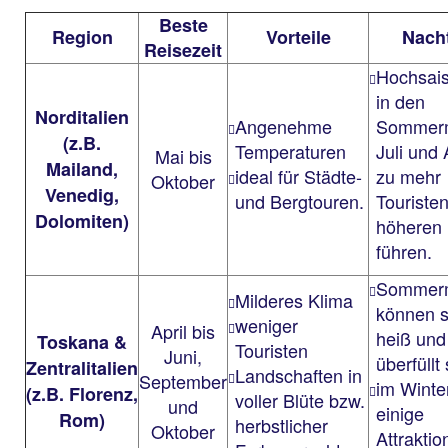
Beste
Region
Vorteile
Nacht
Reisezeit
Hochsai
in den
Norditalien
Angenehme
Sommer
(z.B.
Temperaturen
Juli und
Mai bis
Mailand,
ideal für Städte-
zu mehr
Oktober
Venedig,
und Bergtouren.
Touriste
Dolomiten)
höheren 
führen.
Sommer
Milderes Klima
können s
weniger
April bis
heiß und
Toskana &
Touristen
Juni,
überfüllt
Zentralitalien
Landschaften in
September
im Winte
(z.B. Florenz,
voller Blüte bzw.
und
einige
Rom)
herbstlicher
Oktober
Attraktio