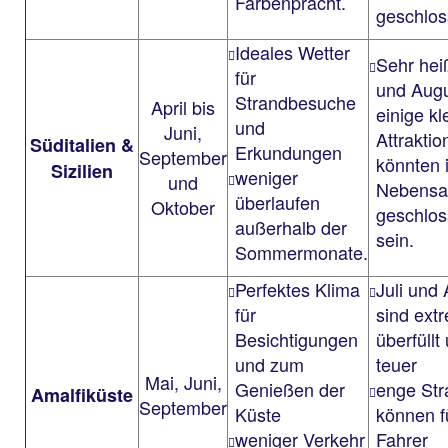
Farbenpracht.
geschlos
Ideales Wetter
Sehr heiß
für
und Augu
Strandbesuche
April bis
einige kl
und
Juni,
Attraktio
Süditalien &
Erkundungen
September
könnten 
Sizilien
weniger
und
Nebensa
überlaufen
Oktober
geschlo
außerhalb der
sein.
Sommermonate.
Perfektes Klima
Juli und
für
sind ext
Besichtigungen
überfüllt
und zum
teuer
Mai, Juni,
Genießen der
enge St
Amalfiküste
September
Küste
können f
weniger Verkehr
Fahrer