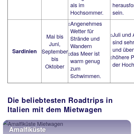
als im
herausfo
Hochsommer.
sein.
Angenehmes
Wetter für
Juli und
Mai bis
Strände und
sind seh
Juni,
Wandern
und überf
Sardinien
September
das Meer ist
höhere P
bis
warm genug
der Hoch
Oktober
zum
Schwimmen.
Die beliebtesten Roadtrips in
Italien mit dem Mietwagen
Amalfiküste