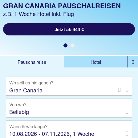
GRAN CANARIA PAUSCHALREISEN
z.B. 1 Woche Hotel inkl. Flug
Jetzt ab 444 €
Pauschalreise
Hotel
%DEALS
Flug
Ferienwohnung
Mietwagen
Wo soll es hin gehen?
Rundreise
Kreuzfahrt
Ausflüge
Gruppenreise
Camper
Privattransfer
Von wo?
Beliebig
Wann & wie lange?
10.08.2026 - 07.11.2026, 1 Woche