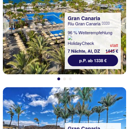
Gran Canaria
Riu Gran Canaria
Previous
96 % Weiterempfehlung
statt
7 Nächte, AI, DZ
1445 €
p.P. ab 1338 €
Gran Canaria