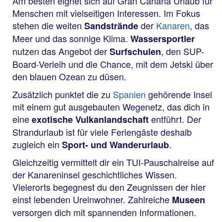
Am besten eignet sich auf Gran Canaria Urlaub für
Menschen mit vielseitigen Interessen. Im Fokus
stehen die weiten
der
Kanaren
, das
Sandstrände
Meer und das sonnige Klima.
Wassersportler
nutzen das Angebot der
, den SUP-
Surfschulen
Board-Verleih und die Chance, mit dem Jetski über
den blauen Ozean zu düsen.
Zusätzlich punktet die zu
Spanien
gehörende Insel
mit einem gut ausgebauten Wegenetz, das dich in
eine
entführt. Der
exotische Vulkanlandschaft
Strandurlaub ist für viele Feriengäste deshalb
zugleich ein
.
Sport- und Wanderurlaub
Gleichzeitig vermittelt dir ein TUI-Pauschalreise auf
der Kanareninsel geschichtliches Wissen.
Vielerorts begegnest du den Zeugnissen der hier
einst lebenden Ureinwohner. Zahlreiche
Museen
versorgen dich mit spannenden Informationen.