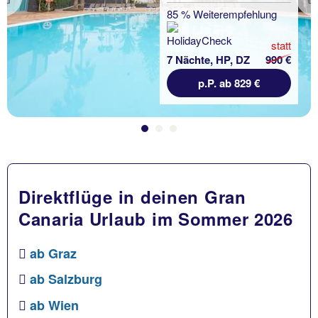
Previous
85 % Weiterempfehlung
statt
7 Nächte, HP, DZ
990 €
p.P. ab 829 €
Direktflüge in deinen Gran
Canaria Urlaub im Sommer 2026
ab Graz
ab Salzburg
ab Wien