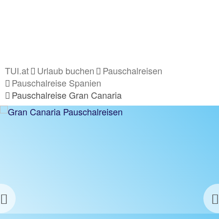
TUI.at
Urlaub buchen
Pauschalreisen
Pauschalreise Spanien
Pauschalreise Gran Canaria
PAUSCHALURLAUB AUF GRAN
INKL.
SPAR-
CANARIA
COUPON
Last Minute Aktion Kanaren | Flex Tarif zubuchbar
Jetzt sparen!
Previous