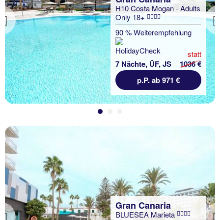
H10 Costa Mogan - Adults
Only 18+
Previous
90 % Weiterempfehlung
statt
7 Nächte, ÜF, JS
1036 €
p.P. ab 971 €
Gran Canaria
BLUESEA Marieta