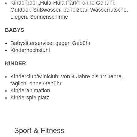
Kinderpool „Hula-Hula Park“: ohne Gebühr,
Kinderhochstuhl
Outdoor, Süßwasser, beheizbar, Wasserrutsche,
Bars & mehr: 2
Liegen, Sonnenschirme
Lobbybar „Ukelele Bar“
Poolbar Outdoor „Tiki Bar“
BABYS
Im Reisezeitraum 01.05. - 31.10.2026 und
Babysitterservice: gegen Gebühr
01.11.2026 - 30.04.2027:
Kinderhochstuhl
Bei Buchung der Verpflegungsart "gemäß
KINDER
Programm" (X) bzw. "All Inclusive Plus"
(P) erhalten die Gäste vor Ort im Hotel
Kinderclub/Miniclub: von 4 Jahre bis 12 Jahre,
zusätzliche Leistungen über All Inclusive
täglich, ohne Gebühr
hinaus:
Kinderanimation
Kinderspielplatz
Kalte Snacks in der Lobby erhältlich, wenn
Restaurant und Snacks geschlossen sind
24-Stunden-Eis
Kaffee- und Erfrischungsautomaten in der Lobby
Sport & Fitness
verfügbar