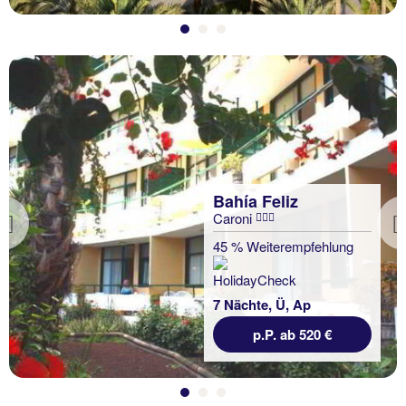
Bahía Feliz
Caroni
Previous
45 % Weiterempfehlung
7 Nächte, Ü, Ap
p.P. ab 520 €