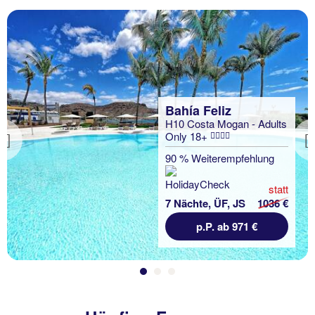
Bahía Feliz
H10 Costa Mogan - Adults
Only 18+
Previous
90 % Weiterempfehlung
statt
7 Nächte, ÜF, JS
1036 €
p.P. ab 971 €