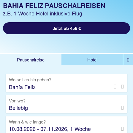
BAHIA FELIZ PAUSCHALREISEN
z.B. 1 Woche Hotel inklusive Flug
Jetzt ab 456 €
Pauschalreise
Hotel
%DEALS
Flug
Ferienwohnung
Mietwagen
Wo soll es hin gehen?
Rundreise
Kreuzfahrt
Ausflüge
Gruppenreise
Camper
Privattransfer
Von wo?
Beliebig
Wann & wie lange?
10.08.2026 - 07.11.2026, 1 Woche