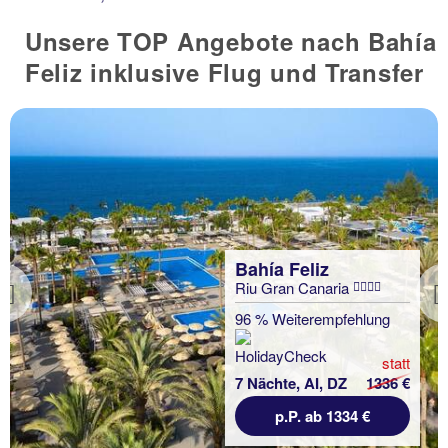
Unsere TOP Angebote nach Bahía
Feliz inklusive Flug und Transfer
Bahía Feliz
Riu Gran Canaria
Previous
96 % Weiterempfehlung
statt
7 Nächte, AI, DZ
1336 €
p.P. ab 1334 €