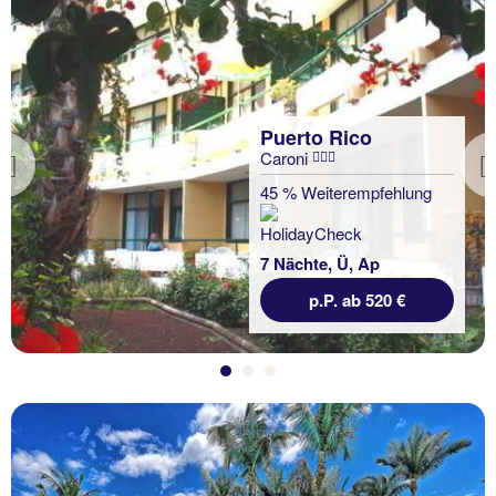
Puerto Rico
Caroni
Previous
45 % Weiterempfehlung
7 Nächte, Ü, Ap
p.P. ab 520 €