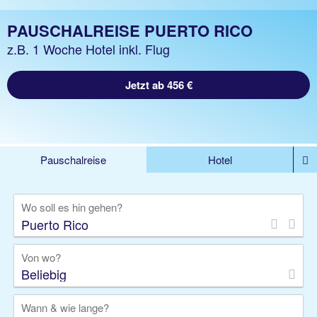
PAUSCHALREISE PUERTO RICO
z.B. 1 Woche Hotel inkl. Flug
Jetzt ab 456 €
Pauschalreise
Hotel
%DEALS
Flug
Ferienwohnung
Mietwagen
Wo soll es hin gehen?
Rundreise
Kreuzfahrt
Ausflüge
Gruppenreise
Camper
Privattransfer
Von wo?
Beliebig
Wann & wie lange?