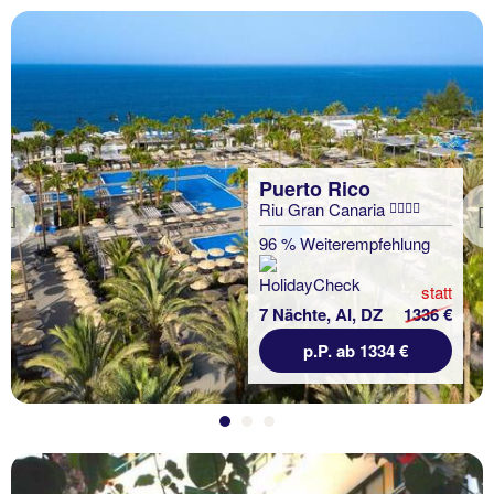
Puerto Rico
Riu Gran Canaria
Previous
96 % Weiterempfehlung
statt
7 Nächte, AI, DZ
1336 €
p.P. ab 1334 €