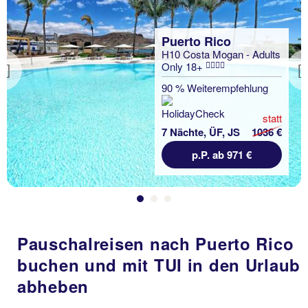
Puerto Rico
H10 Costa Mogan - Adults
Only 18+
Previous
90 % Weiterempfehlung
statt
7 Nächte, ÜF, JS
1036 €
p.P. ab 971 €
Pauschalreisen nach Puerto Rico
buchen und mit TUI in den Urlaub
abheben