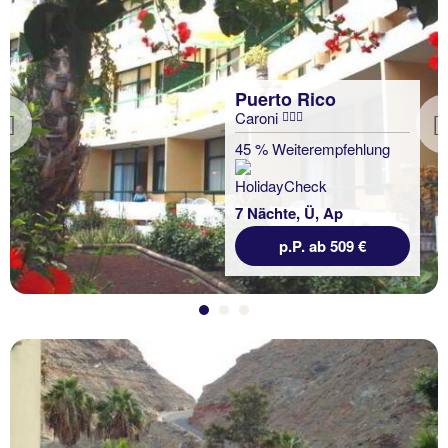
Puerto Rico
Caroni
Previous
45 % Weiterempfehlung
7 Nächte, Ü, Ap
p.P. ab 509 €