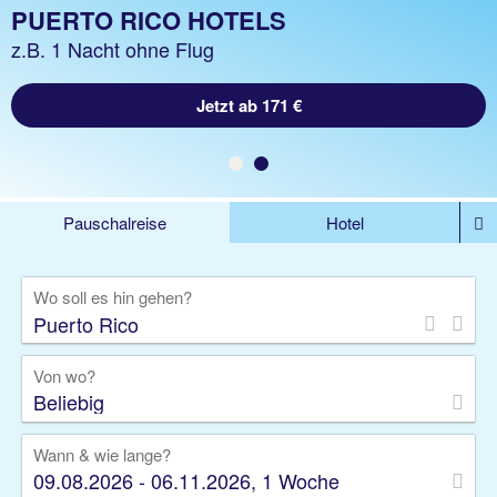
PUERTO RICO URLAUB
PUERTO RICO HOTELS
z.B. 1 Woche Hotel inkl. Flug
z.B. 1 Nacht ohne Flug
Jetzt ab 1327 €
Jetzt ab 171 €
Pauschalreise
Hotel
%DEALS
Flug
Ferienwohnung
Mietwagen
Wo soll es hin gehen?
Rundreise
Kreuzfahrt
Ausflüge
Gruppenreise
Camper
Privattransfer
Von wo?
Beliebig
Wann & wie lange?
09.08.2026 - 06.11.2026, 1 Woche