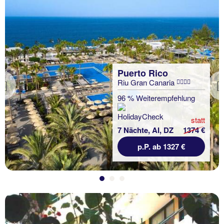
Puerto Rico
Riu Gran Canaria
Previous
96 % Weiterempfehlung
statt
7 Nächte, AI, DZ
1374 €
p.P. ab 1327 €