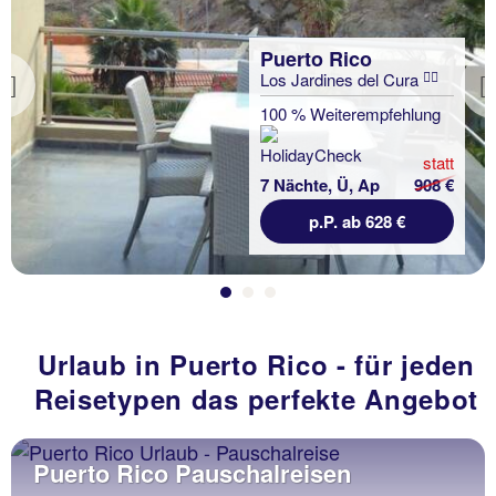
Puerto Rico
Los Jardines del Cura
Previous
100 % Weiterempfehlung
statt
7 Nächte, Ü, Ap
908 €
p.P. ab 628 €
Urlaub in Puerto Rico - für jeden
Reisetypen das perfekte Angebot
Puerto Rico Pauschalreisen