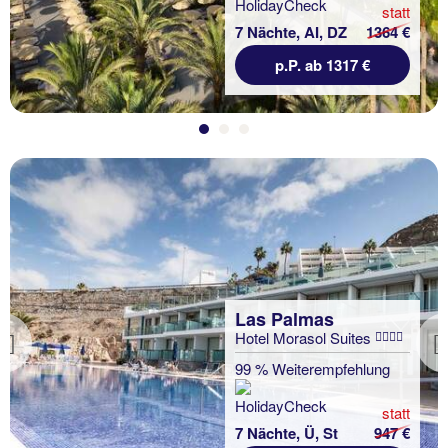
statt
7 Nächte, AI, DZ
1364 €
p.P. ab 1317 €
Las Palmas
Hotel Morasol Suites
Previous
99 % Weiterempfehlung
statt
7 Nächte, Ü, St
947 €