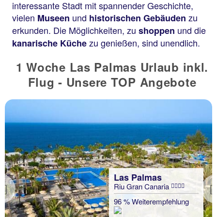
interessante Stadt mit spannender Geschichte,
vielen
und
zu
Museen
historischen Gebäuden
erkunden. Die Möglichkeiten, zu
und die
shoppen
zu genießen, sind unendlich.
kanarische Küche
1 Woche Las Palmas Urlaub inkl.
Flug - Unsere TOP Angebote
Las Palmas
Riu Gran Canaria
Previous
96 % Weiterempfehlung