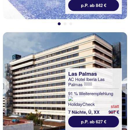
p.P. ab 842 €
Las Palmas
AC Hotel Iberia Las
Palmas
Previous
91 % Weiterempfehlung
statt
7 Nächte, Ü, XX
907 €
p.P. ab 627 €