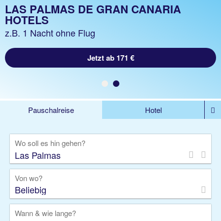
LAS PALMAS DE GRAN CANARIA
LAS PALMAS DE GRAN CANARIA
URLAUB
HOTELS
z.B. 1 Woche Hotel inkl. Flug
z.B. 1 Nacht ohne Flug
Jetzt ab 1317 €
Jetzt ab 171 €
Pauschalreise
Hotel
%DEALS
Flug
Ferienwohnung
Mietwagen
Wo soll es hin gehen?
Rundreise
Kreuzfahrt
Ausflüge
Gruppenreise
Camper
Privattransfer
Von wo?
Beliebig
Wann & wie lange?