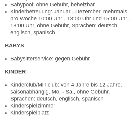
notwendig, Vollwertkost: ohne Gebühr, Anfrage
Babypool: ohne Gebühr, beheizbar
notwendig, Buffet, Menüwahl, angemessene
Kinderbetreuung: Januar - Dezember, mehrmals
Kleidung erwünscht
pro Woche 10:00 Uhr - 13:00 Uhr und 15:00 Uhr -
Restaurant „Il Giardino“: Küche: italienisch, à la
18:00 Uhr, ohne Gebühr, Sprachen: deutsch,
carte, Reservierung notwendig, gegen Gebühr,
englisch, spanisch
saisonabhängig, angemessene Kleidung
erwünscht
BABYS
Restaurant „La Bodega Tapas Restaurant“: à la
carte, Reservierung notwendig, gegen Gebühr,
Babysitterservice: gegen Gebühr
saisonabhängig, angemessene Kleidung
KINDER
erwünscht
Bars & mehr: 2
Kinderclub/Miniclub: von 4 Jahre bis 12 Jahre,
Poolbar Outdoor „Africano“: gegen Gebühr
saisonabhängig, Mo. - Sa., ohne Gebühr,
Salonbar: gegen Gebühr
Sprachen: deutsch, englisch, spanisch
Kinderspielzimmer
Kinderspielplatz