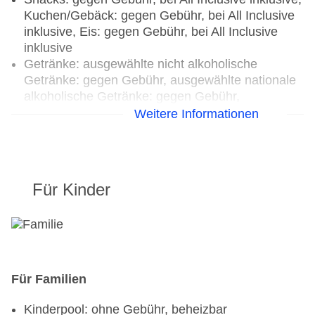
Kuchen/Gebäck: gegen Gebühr, bei All Inclusive
inklusive, Eis: gegen Gebühr, bei All Inclusive
inklusive
Getränke: ausgewählte nicht alkoholische
Getränke: gegen Gebühr, ausgewählte nationale
alkoholische Getränke: gegen Gebühr,
ausgewählte internationale alkoholische
Weitere Informationen
Getränke: gegen Gebühr, ausgewählte
Tischgetränke zu den Mahlzeiten: gegen Gebühr,
Kaffee/Tee am Nachmittag: gegen Gebühr
Für Kinder
Restaurants: 3
Hauptrestaurant: Küche: international,
landestypisch, Diätküche: ohne Gebühr, Anfrage
notwendig, glutenfreie Gerichte: ohne Gebühr,
Anfrage notwendig, lactosefreie Gerichte: ohne
Gebühr, Anfrage notwendig, vegetarische
Für Familien
Gerichte: ohne Gebühr, Anfrage notwendig,
vegane Gerichte: ohne Gebühr, Anfrage
Kinderpool: ohne Gebühr, beheizbar