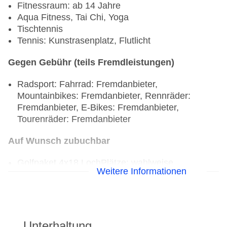
Fitnessraum: ab 14 Jahre
Aqua Fitness, Tai Chi, Yoga
Tischtennis
Tennis: Kunstrasenplatz, Flutlicht
Gegen Gebühr (teils Fremdleistungen)
Radsport: Fahrrad: Fremdanbieter,
Mountainbikes: Fremdanbieter, Rennräder:
Fremdanbieter, E-Bikes: Fremdanbieter,
Tourenräder: Fremdanbieter
Auf Wunsch zubuchbar
Golfpaket 4x18 Loch
Plätze: wahlweise
Weitere Informationen
Maspalomas Golf, Salobre Golf Süd, Meloneras
Golf, Anfi Tauro, Real Club de Golf Las Palmas.
Golfpakete à-la-carte individuell kombinierbar
Unterhaltung