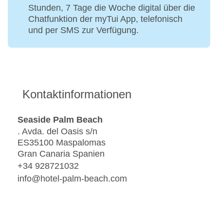
Stunden, 7 Tage die Woche digital über die
Chatfunktion der myTui App, telefonisch
und per SMS zur Verfügung.
Kontaktinformationen
Seaside Palm Beach
. Avda. del Oasis s/n
ES35100 Maspalomas
Gran Canaria Spanien
+34 928721032
info@hotel-palm-beach.com