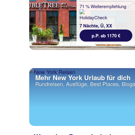
71 % Weiterempfehlung
7 Nächte, Ü, XX
p.P. ab 1170 €
Mehr New York Urlaub für dich
Rundreisen, Ausflüge, Best Places, Bloga