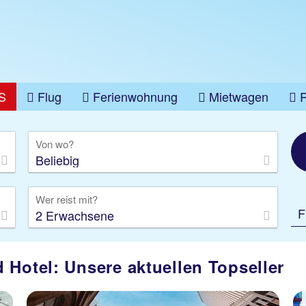
S
Flug
Ferienwohnung
Mietwagen
üge
Gruppenreise
Camper
Privattransfer
Von wo?
Beliebig
Wer reist mit?
F
2 Erwachsene
 Hotel: Unsere aktuellen Topseller