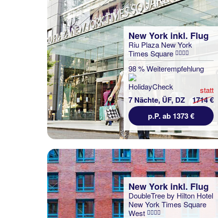
New York inkl. Flug
Riu Plaza New York
Times Square
98 % Weiterempfehlung
statt
7 Nächte, ÜF, DZ
1714 €
p.P. ab 1373 €
New York inkl. Flug
DoubleTree by Hilton Hotel
New York Times Square
West