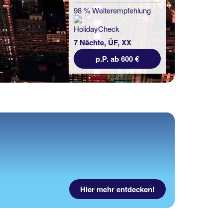
98 % Weiterempfehlung
7 Nächte, ÜF, XX
p.P. ab 600 €
Hier mehr entdecken!