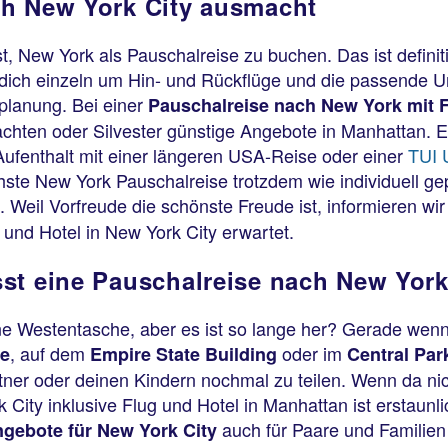
ch New York City ausmacht
New York als Pauschalreise zu buchen. Das ist definitiv
 dich einzeln um Hin- und Rückflüge und die passende U
eplanung. Bei einer
Pauschalreise nach New York mit F
hten oder Silvester günstige Angebote in Manhattan. E
ufenthalt mit einer längeren USA-Reise oder einer
TUI 
hste New York Pauschalreise trotzdem wie individuell gep
 Weil Vorfreude die schönste Freude ist, informieren wir
g und Hotel in New York City erwartet.
st eine Pauschalreise nach New Yor
e Westentasche, aber es ist so lange her? Gerade wenn
, auf dem
oder im
re
Empire State Building
Central Par
ner oder deinen Kindern nochmal zu teilen. Wenn da nic
ity inklusive Flug und Hotel in Manhattan ist erstaunlic
auch für Paare und Familien e
gebote für New York City