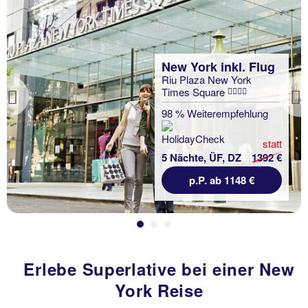
New York inkl. Flug
Riu Plaza New York
Times Square
Previous
98 % Weiterempfehlung
statt
5 Nächte, ÜF, DZ
1392 €
p.P. ab 1148 €
Erlebe Superlative bei einer New
York Reise