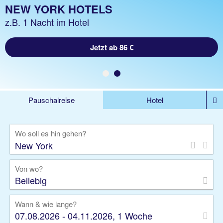
NEW YORK URLAUB
NEW YORK HOTELS
z.B. 5 Nächte Hotel inklusive Flug
z.B. 1 Nacht im Hotel
Jetzt ab 1148 €
Jetzt ab 86 €
Pauschalreise
Hotel
%DEALS
Flug
Ferienwohnung
Mietwagen
Wo soll es hin gehen?
Rundreise
Kreuzfahrt
Ausflüge
Gruppenreise
Camper
Privattransfer
Von wo?
Beliebig
Wann & wie lange?
07.08.2026 - 04.11.2026, 1 Woche