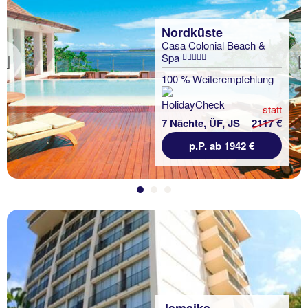
Nordküste
Casa Colonial Beach &
Spa
Previous
100 % Weiterempfehlung
statt
7 Nächte, ÜF, JS
2117 €
p.P. ab 1942 €