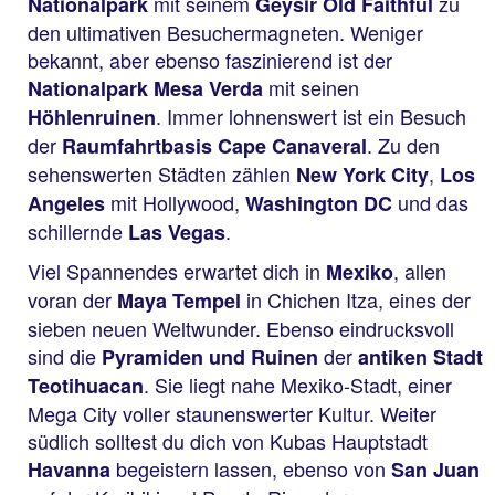
mit seinem
zu
Nationalpark
Geysir Old Faithful
den ultimativen Besuchermagneten. Weniger
bekannt, aber ebenso faszinierend ist der
mit seinen
Nationalpark Mesa Verda
. Immer lohnenswert ist ein Besuch
Höhlenruinen
der
. Zu den
Raumfahrtbasis Cape Canaveral
sehenswerten Städten zählen
,
New York City
Los
mit Hollywood,
und das
Angeles
Washington DC
schillernde
.
Las Vegas
Viel Spannendes erwartet dich in
, allen
Mexiko
voran der
in Chichen Itza, eines der
Maya Tempel
sieben neuen Weltwunder. Ebenso eindrucksvoll
sind die
der
Pyramiden und Ruinen
antiken Stadt
. Sie liegt nahe Mexiko-Stadt, einer
Teotihuacan
Mega City voller staunenswerter Kultur. Weiter
südlich solltest du dich von Kubas Hauptstadt
begeistern lassen, ebenso von
Havanna
San Juan