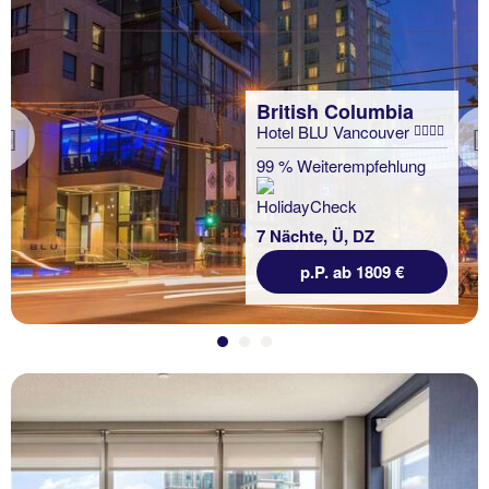
British Columbia
Hotel BLU Vancouver
Previous
99 % Weiterempfehlung
7 Nächte, Ü, DZ
p.P. ab 1809 €