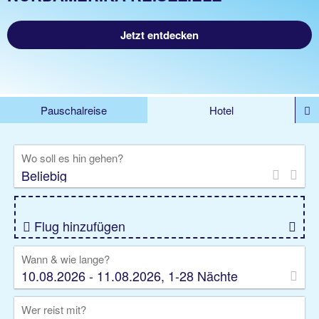
Jetzt entdecken
Pauschalreise
Hotel
%DEALS
Flug
Ferienwohnung
Mietwagen
Wo soll es hin gehen?
Rundreise
Kreuzfahrt
Ausflüge
Gruppenreise
Camper
Privattransfer
Flug hinzufügen
Wann & wie lange?
10.08.2026 - 11.08.2026, 1-28 Nächte
Wer reist mit?