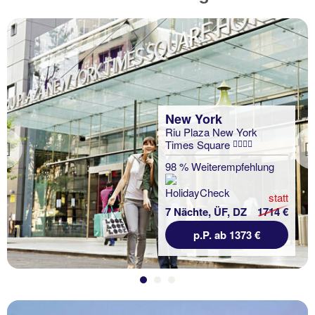
New York
Riu Plaza New York
Times Square
Previous
98 % Weiterempfehlung
statt
7 Nächte, ÜF, DZ
1714 €
p.P. ab 1373 €