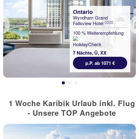
Ontario
Wyndham Grand
Fallsview Hotel
Previous
100 % Weiterempfehlung
7 Nächte, Ü, XX
p.P. ab 1071 €
1 Woche Karibik Urlaub inkl. Flug
- Unsere TOP Angebote