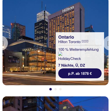
Ontario
Hilton Toronto
Previous
100 % Weiterempfehlung
7 Nächte, Ü, DZ
p.P. ab 1878 €