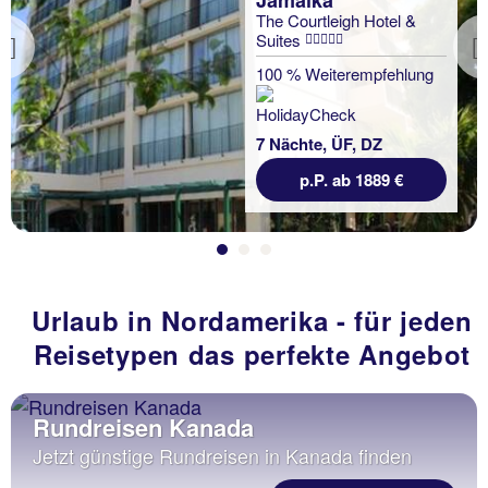
Jamaika
The Courtleigh Hotel &
Suites
Previous
100 % Weiterempfehlung
7 Nächte, ÜF, DZ
p.P. ab 1889 €
Urlaub in Nordamerika - für jeden
Reisetypen das perfekte Angebot
Rundreisen Kanada
Jetzt günstige Rundreisen in Kanada finden