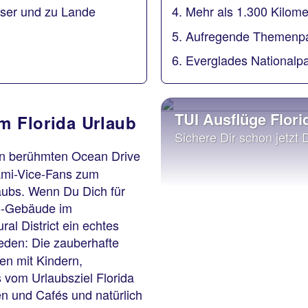
asser und zu Lande
4. Mehr als 1.300 Kilome
5. Aufregende Themenpa
6. Everglades Nationalpa
TUI Ausflüge Flori
m Florida Urlaub
Sichere Dir schon jetzt 
en berühmten Ocean Drive
iami-Vice-Fans zum
aubs. Wenn Du Dich für
éco-Gebäude im
l District ein echtes
jeden: Die zauberhafte
ien mit Kindern,
 vom Urlaubsziel Florida
en und Cafés und natürlich