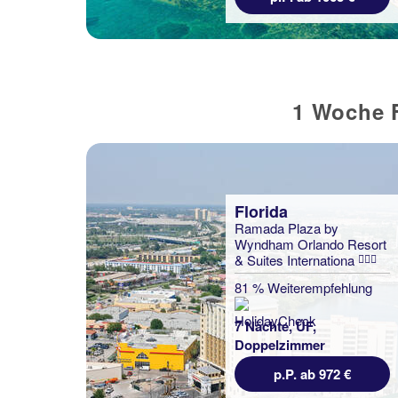
1 Woche F
Florida
Ramada Plaza by
Wyndham Orlando Resort
& Suites Internationa
81 % Weiterempfehlung
7 Nächte, ÜF,
Doppelzimmer
p.P. ab 972 €