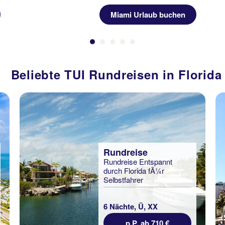
Miami Urlaub buchen
Beliebte TUI Rundreisen in Florida
Rundreise
Rundreise Entspannt
durch Florida fÃ¼r
Selbstfahrer
6 Nächte, Ü, XX
p.P. ab 710 €