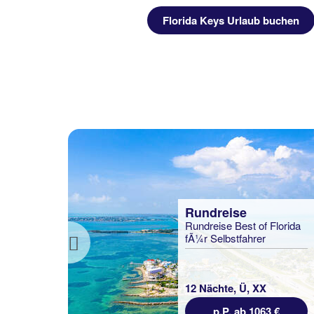
ll-in
uchen
Florida Keys Urlaub buchen
statt
940 €
€
Rundreise
Rundreise Best of Florida
fÃ¼r Selbstfahrer
Previous
12 Nächte, Ü, XX
p.P. ab 1063 €