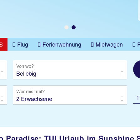
S
Flug
Ferienwohnung
Mietwagen
üge
Gruppenreise
Camper
Privattransfer
Von wo?
Beliebig
Wer reist mit?
1
2 Erwachsene
 Paradise: TUI Urlaub im Sunshine S