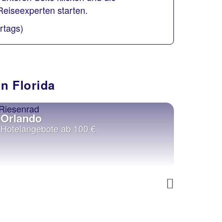
Reiseexperten starten.
ertags)
n Florida
Orlando
Flori
Hotelangebote ab 100 €
Hotela
Next