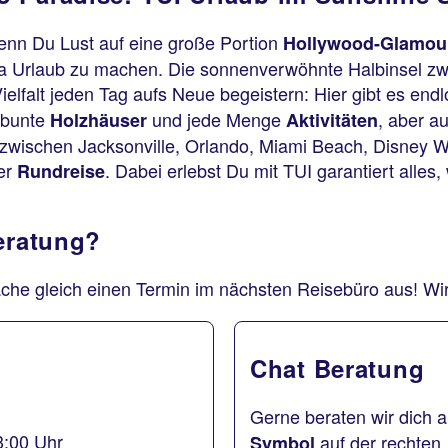
Wenn Du Lust auf eine große Portion
Hollywood-Glamo
ida Urlaub zu machen. Die sonnenverwöhnte Halbinsel z
ielfalt jeden Tag aufs Neue begeistern: Hier gibt es end
 bunte
und jede Menge
, aber a
Holzhäuser
Aktivitäten
lt zwischen Jacksonville, Orlando, Miami Beach, Disney 
er
. Dabei erlebst Du mit TUI garantiert alles,
Rundreise
Beratung?
che gleich einen Termin im nächsten Reisebüro aus! Wir 
Chat Beratung
Gerne beraten wir dich a
3:00 Uhr
auf der rechten,
Symbol