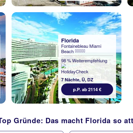
Florida
Fontainebleau Miami
Beach
98 % Weiterempfehlung
7 Nächte, Ü, DZ
p.P. ab 2114 €
Top Gründe: Das macht Florida so att