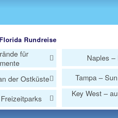
 Florida Rundreise
rände für
Naples – 
omente
Tampa – Sun 
an der Ostküste
Key West – au
Freizeitparks