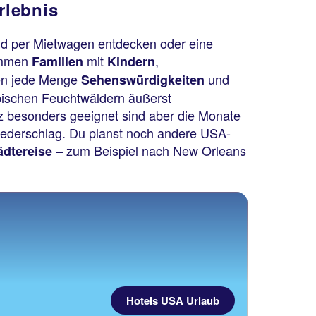
rlebnis
and per Mietwagen entdecken oder eine
mmen
mit
,
Familien
Kindern
ten jede Menge
und
Sehenswürdigkeiten
opischen Feuchtwäldern äußerst
nz besonders geeignet sind aber die Monate
iederschlag. Du planst noch andere USA-
– zum Beispiel nach New Orleans
ädtereise
Hotels USA Urlaub