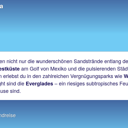
a
hlen nicht nur die wunderschönen Sandstrände entlang d
am Golf von Mexiko und die pulsierenden Städt
estküste
on erlebst du in den zahlreichen Vergnügungsparks wie
Wa
ght sind die
– ein riesiges subtropisches Feu
Everglades
ause sind.
ndreise