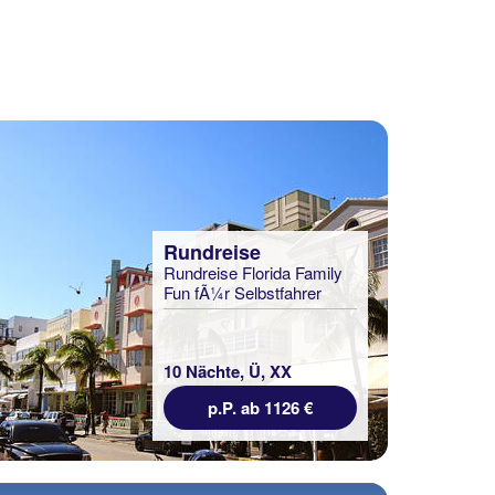
Rundreise
Rundreise Florida Family
Fun fÃ¼r Selbstfahrer
10 Nächte, Ü, XX
p.P. ab 1126 €