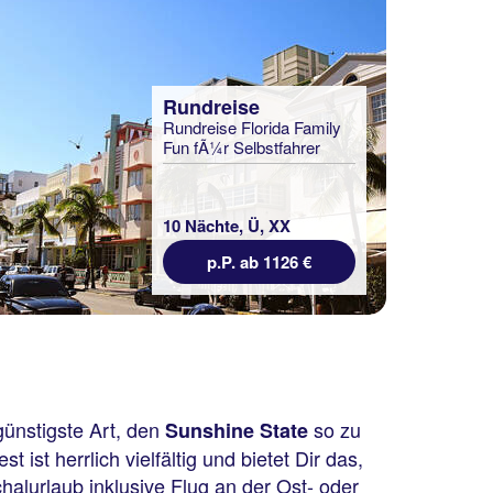
Rundreise
Rundreise Florida Family
Fun fÃ¼r Selbstfahrer
10 Nächte, Ü, XX
p.P. ab 1126 €
günstigste Art, den
so zu
Sunshine State
ist herrlich vielfältig und bietet Dir das,
halurlaub inklusive Flug an der Ost- oder