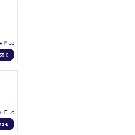
+ Flug
55 €
+ Flug
13 €