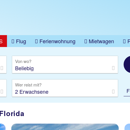
S
Flug
Ferienwohnung
Mietwagen
üge
Gruppenreise
Camper
Privattransfer
Von wo?
Beliebig
Wer reist mit?
F
2 Erwachsene
Florida