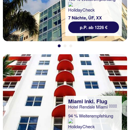
7 Nächte, ÜF, XX
p.P. ab 1226 €
Miami inkl. Flug
Hotel Rendale Miami
Previous
94 % Weiterempfehlung