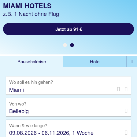
MIAMI URLAUB
MIAMI HOTELS
z.B. 1 Woche Hotel inklusive Flug
z.B. 1 Nacht ohne Flug
Jetzt ab 1585 €
Jetzt ab 91 €
Pauschalreise
Hotel
%DEALS
Flug
Ferienwohnung
Mietwagen
Wo soll es hin gehen?
Rundreise
Kreuzfahrt
Ausflüge
Gruppenreise
Camper
Privattransfer
Von wo?
Beliebig
Wann & wie lange?
09.08.2026 - 06.11.2026, 1 Woche