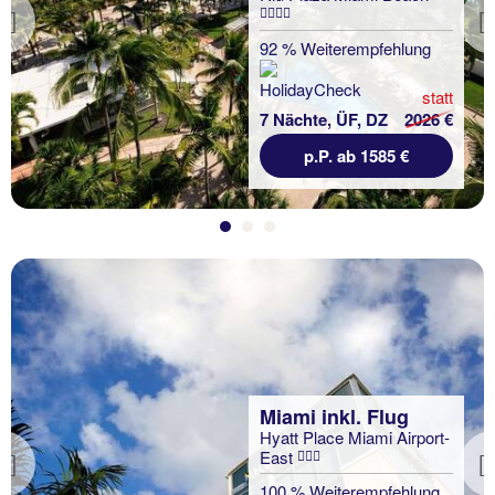
Previous
92 % Weiterempfehlung
statt
7 Nächte, ÜF, DZ
2026 €
p.P. ab 1585 €
Miami inkl. Flug
Hyatt Place Miami Airport-
East
Previous
100 % Weiterempfehlung