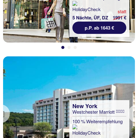
statt
5 Nächte, ÜF, DZ
1991 €
p.P. ab 1643 €
New York
Westchester Marriott
Previous
100 % Weiterempfehlung