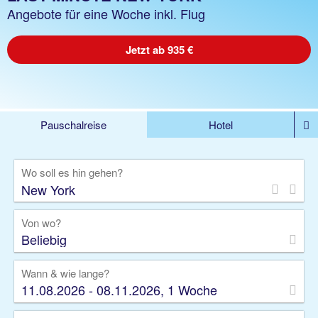
Angebote für eine Woche inkl. Flug
Jetzt ab 935 €
Pauschalreise
Hotel
%DEALS
Flug
Ferienwohnung
Mietwagen
Wo soll es hin gehen?
Rundreise
Kreuzfahrt
Ausflüge
Gruppenreise
Camper
Privattransfer
Von wo?
Beliebig
Wann & wie lange?
11.08.2026 - 08.11.2026, 1 Woche