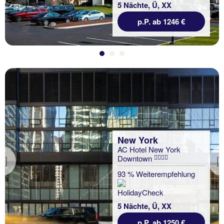
5 Nächte, Ü, XX
p.P. ab 1246 €
New York
AC Hotel New York
Downtown
Previous
93 % Weiterempfehlung
5 Nächte, Ü, XX
p.P. ab 1250 €