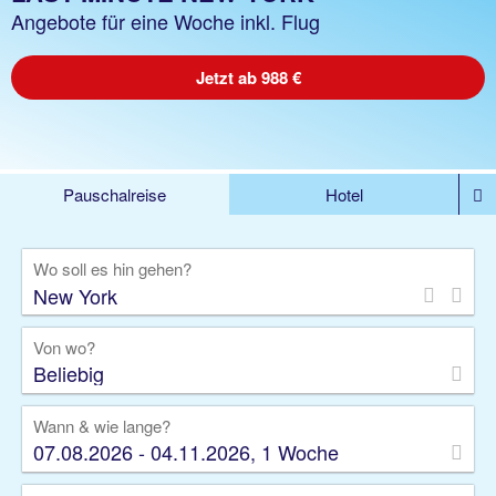
Angebote für eine Woche inkl. Flug
Jetzt ab 988 €
Pauschalreise
Hotel
%DEALS
Flug
Ferienwohnung
Mietwagen
Wo soll es hin gehen?
Rundreise
Kreuzfahrt
Ausflüge
Gruppenreise
Camper
Privattransfer
Von wo?
Beliebig
Wann & wie lange?
07.08.2026 - 04.11.2026, 1 Woche