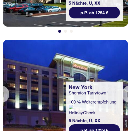
5 Nächte, Ü, XX
p.P. ab 1254 €
New York
Sheraton Tarrytown
Previous
100 % Weiterempfehlung
5 Nächte, Ü, XX
p.P. ab 1259 €