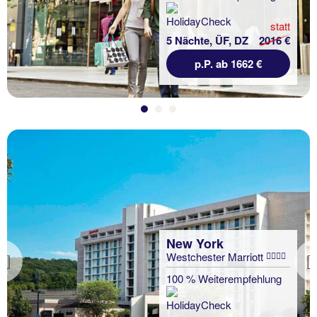
statt
5 Nächte, ÜF, DZ
2016 €
p.P. ab 1662 €
New York
Westchester Marriott
Previous
100 % Weiterempfehlung