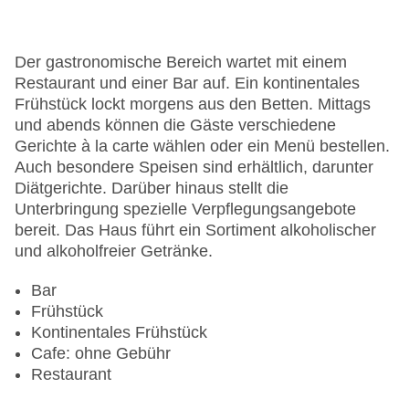
Zimmerservice
Gesamtanzahl der Stockwerke: 25
Gesamtanzahl der Zimmer: 321
Der gastronomische Bereich wartet mit einem
Zahlungsarten: American Express, Diners Club,
Restaurant und einer Bar auf. Ein kontinentales
Mastercard, Visa
Frühstück lockt morgens aus den Betten. Mittags
Landeskategorie: 4 Sterne
und abends können die Gäste verschiedene
Gerichte à la carte wählen oder ein Menü bestellen.
Auch besondere Speisen sind erhältlich, darunter
Diätgerichte. Darüber hinaus stellt die
Unterbringung spezielle Verpflegungsangebote
bereit. Das Haus führt ein Sortiment alkoholischer
und alkoholfreier Getränke.
Bar
Frühstück
Kontinentales Frühstück
Cafe: ohne Gebühr
Restaurant