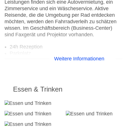
Leistungen finden sich eine Autovermietung, ein
Zimmerservice und ein Wäscheservice. Aktive
Reisende, die die Umgebung per Rad entdecken
möchten, werden den Fahrradverleih zu schätzen
wissen. Im Geschäftsbereich (Business-Center)
sind Faxgerät und Projektor vorhanden.
24h Rezeption
Parkplatz
Weitere Informationen
Check-in von: 15:00:00
Check-out bis: 00:00:00
Konferenzraum
Garage
Garten: ohne Gebühr
Essen & Trinken
Hoteleröffnung: 2010
Hotelsafe
WLAN/WiFi im Hotel
Lift
Anzahl der Konferenzräume: 1
Anzahl der Aufzüge: 1