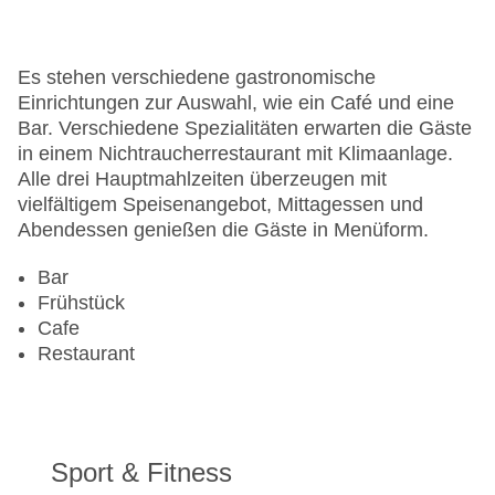
Hotelsafe
WLAN/WiFi im Hotel
Letzte umfassende Renovierung: 2004
Es stehen verschiedene gastronomische
Lift
Einrichtungen zur Auswahl, wie ein Café und eine
Minimarkt
Bar. Verschiedene Spezialitäten erwarten die Gäste
Anzahl der Konferenzräume: 1
in einem Nichtraucherrestaurant mit Klimaanlage.
Anzahl der Aufzüge: 1
Alle drei Hauptmahlzeiten überzeugen mit
Haustiere: gegen Gebühr
vielfältigem Speisenangebot, Mittagessen und
Zimmerservice
Abendessen genießen die Gäste in Menüform.
Gesamtanzahl der Stockwerke: 19
Gesamtanzahl der Zimmer: 592
Bar
Zahlungsarten: American Express, Diners Club,
Frühstück
Mastercard, Visa
Cafe
Landeskategorie: 4 Sterne
Restaurant
Sport & Fitness