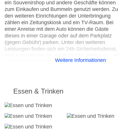
ein Souvenirshop und andere Geschäfte können
zum Einkaufen und Bummeln genutzt werden. Zu
den weiteren Einrichtungen der Unterbringung
zählen ein Zeitungskiosk und ein TV-Raum. Bei
einer Anreise mit dem Auto können die Gäste
dieses in einer Garage oder auf dem Parkplatz
(gegen Gebühr) parken. Unter den weiteren
Leistungen finden sich ein 24h-Sicherheitsdienst,
eine Autovermietung, medizinische Betreuung, ein
Weitere Informationen
Zimmerservice und ein Wäscheservice. Im
Geschäftsbereich (Business-Center) sind Faxgerät
und Projektor vorhanden.
24h Rezeption
Essen & Trinken
Parkplatz: gegen Gebühr
Check-in von: 17:00:00
Check-out bis: 12:00:00
Konferenzraum
Garage
Hoteleröffnung: 1930