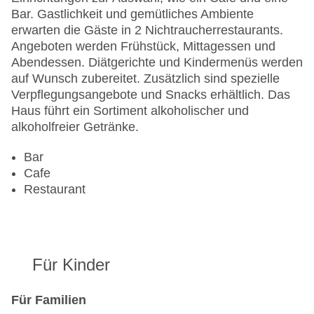
Minimarkt
Bar. Gastlichkeit und gemütliches Ambiente
Anzahl der Konferenzräume: 1
erwarten die Gäste in 2 Nichtraucherrestaurants.
Anzahl der Aufzüge: 1
Angeboten werden Frühstück, Mittagessen und
Haustiere
Abendessen. Diätgerichte und Kindermenüs werden
Zimmerservice
auf Wunsch zubereitet. Zusätzlich sind spezielle
Gesamtanzahl der Stockwerke: 55
Verpflegungsangebote und Snacks erhältlich. Das
Gesamtanzahl der Zimmer: 896
Haus führt ein Sortiment alkoholischer und
Zahlungsarten: American Express, Diners Club,
alkoholfreier Getränke.
Mastercard, Visa
Landeskategorie: 5 Sterne
Bar
Cafe
Restaurant
Für Kinder
Für Familien