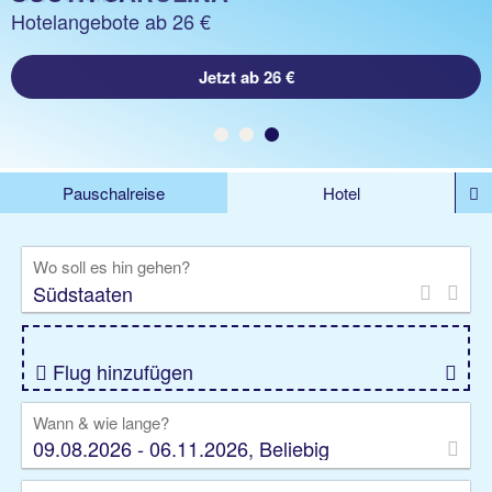
Hotelangebote ab 26 €
Hotelangebote ab 26 €
Hotelangebote ab 23 €
Jetzt ab 26 €
Jetzt ab 26 €
Jetzt ab 23 €
Pauschalreise
Hotel
%DEALS
Flug
Ferienwohnung
Mietwagen
Wo soll es hin gehen?
Rundreise
Kreuzfahrt
Ausflüge
Gruppenreise
Camper
Privattransfer
Flug hinzufügen
Wann & wie lange?
09.08.2026 - 06.11.2026, Beliebig