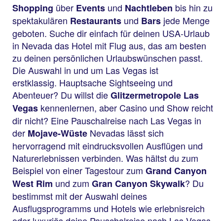
über
und
bis hin zu
Shopping
Events
Nachtleben
spektakulären
und
jede Menge
Restaurants
Bars
geboten. Suche dir einfach für deinen USA-Urlaub
in Nevada das Hotel mit Flug aus, das am besten
zu deinen persönlichen Urlaubswünschen passt.
Die Auswahl in und um Las Vegas ist
erstklassig. Hauptsache Sightseeing und
Abenteuer? Du willst die
Glitzermetropole Las
kennenlernen, aber Casino und Show reicht
Vegas
dir nicht? Eine Pauschalreise nach Las Vegas in
der
Nevadas lässt sich
Mojave-Wüste
hervorragend mit eindrucksvollen Ausflügen und
Naturerlebnissen verbinden. Was hältst du zum
Beispiel von einer Tagestour zum
Grand Canyon
und zum
? Du
West Rim
Gran Canyon Skywalk
bestimmst mit der Auswahl deines
Ausflugsprogramms und Hotels wie erlebnisreich
oder luxuriös deine Pauschalreise nach Las Vegas