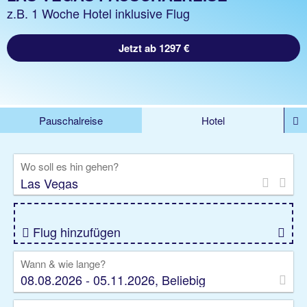
z.B. 1 Woche Hotel inklusive Flug
Jetzt ab 1297 €
Pauschalreise
Hotel
%DEALS
Flug
Ferienwohnung
Mietwagen
Wo soll es hin gehen?
Rundreise
Kreuzfahrt
Ausflüge
Gruppenreise
Camper
Privattransfer
Flug hinzufügen
Wann & wie lange?
08.08.2026 - 05.11.2026, Beliebig