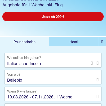
Angebote für 1 Woche inkl. Flug
Jetzt ab 299 €
Pauschalreise
Hotel
%DEALS
Flug
Ferienwohnung
Mietwagen
Wo soll es hin gehen?
Rundreise
Kreuzfahrt
Ausflüge
Gruppenreise
Camper
Privattransfer
Von wo?
Beliebig
Wann & wie lange?
10.08.2026 - 07.11.2026, 1 Woche