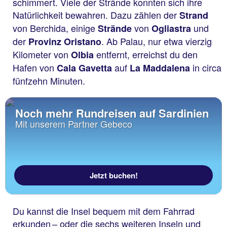
schimmert. Viele der Strände konnten sich ihre
Natürlichkeit bewahren. Dazu zählen der
Strand
von Berchida, einige
von
und
Strände
Ogliastra
der
. Ab Palau, nur etwa vierzig
Provinz Oristano
Kilometer von
entfernt, erreichst du den
Olbia
Hafen von
auf
in circa
Cala Gavetta
La Maddalena
fünfzehn Minuten.
Noch mehr Rundreisen auf Sardinien
Mit unserem Partner Gebeco
Jetzt buchen!
Du kannst die Insel bequem mit dem Fahrrad
erkunden – oder die sechs weiteren Inseln und