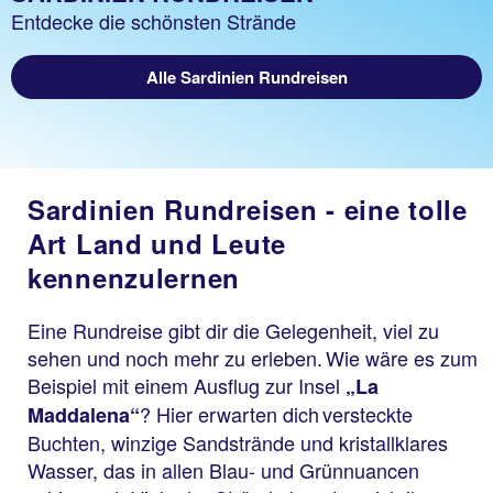
Entdecke die schönsten Strände
Alle Sardinien Rundreisen
Alle TUI Rundreisen
Die Welt entdecken...
Sardinien Rundreisen - eine tolle
...mit TUI Rundreisen!
Art Land und Leute
kennenzulernen
Eine Rundreise gibt dir die Gelegenheit, viel zu
sehen und noch mehr zu erleben. Wie wäre es zum
Beispiel mit einem Ausflug zur Insel
„La
? Hier erwarten dich versteckte
Maddalena“
Buchten, winzige Sandstrände und kristallklares
Wasser, das in allen Blau- und Grünnuancen