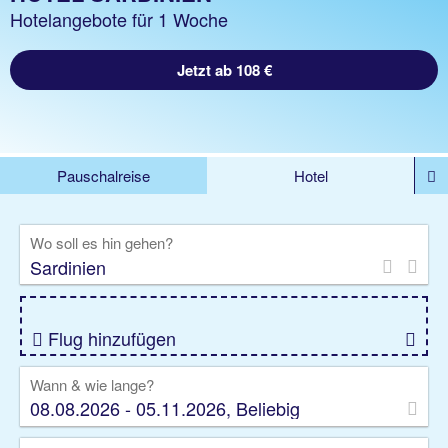
Hotelangebote für 1 Woche
Jetzt ab 108 €
Pauschalreise
Hotel
%DEALS
Flug
Ferienwohnung
Mietwagen
Wo soll es hin gehen?
Rundreise
Kreuzfahrt
Ausflüge
Gruppenreise
Camper
Privattransfer
Flug hinzufügen
Wann & wie lange?
08.08.2026 - 05.11.2026, Beliebig