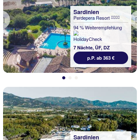
Sardinien
Perdepera Resort
Previous
94 % Weiterempfehlung
7 Nächte, ÜF, DZ
p.P. ab 363 €
Sardinien