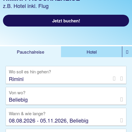
z.B. Hotel inkl. Flug
Jetzt buchen!
Pauschalreise
Hotel
%DEALS
Flug
Ferienwohnung
Mietwagen
Wo soll es hin gehen?
Rundreise
Kreuzfahrt
Ausflüge
Gruppenreise
Camper
Privattransfer
Von wo?
Beliebig
Wann & wie lange?
08.08.2026 - 05.11.2026, Beliebig