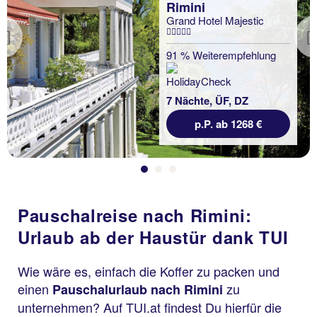
Rimini
Grand Hotel Majestic
Previous
91 % Weiterempfehlung
7 Nächte, ÜF, DZ
p.P. ab 1268 €
Pauschalreise nach Rimini:
Urlaub ab der Haustür dank TUI
Wie wäre es, einfach die Koffer zu packen und
einen
zu
Pauschalurlaub nach Rimini
unternehmen? Auf TUI.at findest Du hierfür die