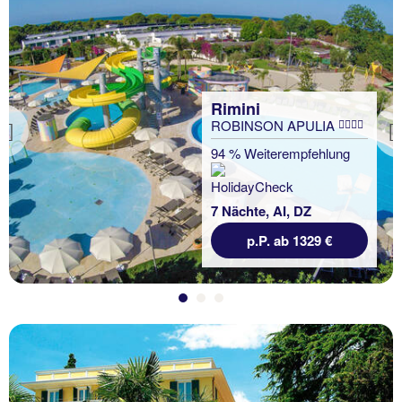
Rimini
ROBINSON APULIA
Previous
94 % Weiterempfehlung
7 Nächte, AI, DZ
p.P. ab 1329 €