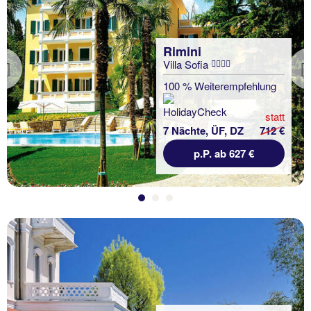
Rimini
Villa Sofia
Previous
100 % Weiterempfehlung
statt
7 Nächte, ÜF, DZ
712 €
p.P. ab 627 €