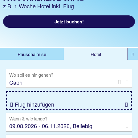
z.B. 1 Woche Hotel inkl. Flug
Jetzt buchen!
Pauschalreise
Hotel
%DEALS
Flug
Ferienwohnung
Mietwagen
Wo soll es hin gehen?
Rundreise
Kreuzfahrt
Ausflüge
Gruppenreise
Camper
Privattransfer
Flug hinzufügen
Wann & wie lange?
09.08.2026 - 06.11.2026, Beliebig