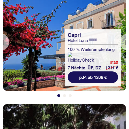
Capri
Hotel Luna
Previous
100 % Weiterempfehlung
statt
7 Nächte, ÜF, DZ
1211 €
p.P. ab 1206 €