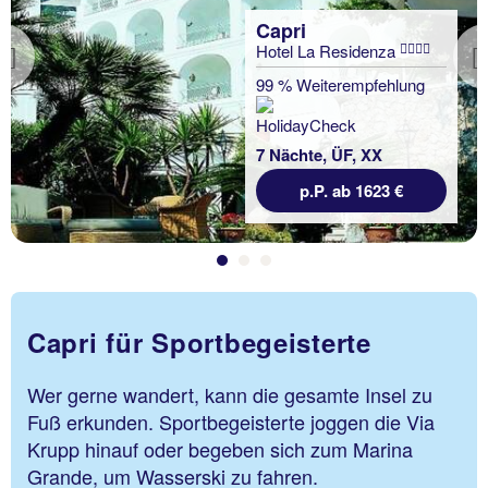
Capri
Hotel La Residenza
Previous
99 % Weiterempfehlung
7 Nächte, ÜF, XX
p.P. ab 1623 €
Capri für Sportbegeisterte
Wer gerne wandert, kann die gesamte Insel zu
Fuß erkunden. Sportbegeisterte joggen die Via
Krupp hinauf oder begeben sich zum Marina
Grande, um Wasserski zu fahren.