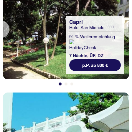
Capri
Hotel San Michele
Previous
91 % Weiterempfehlung
7 Nächte, ÜF, DZ
p.P. ab 800 €