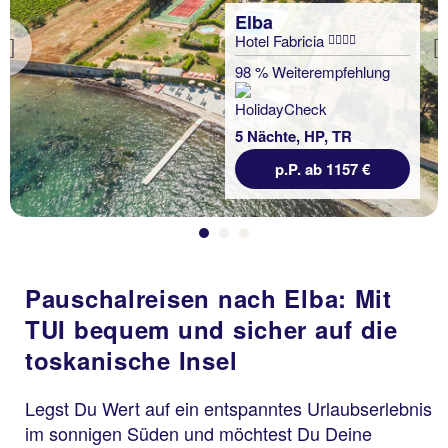
Elba
Hotel Fabricia
Previous
98 % Weiterempfehlung
5 Nächte, HP, TR
p.P. ab 1157 €
Pauschalreisen nach Elba: Mit
TUI bequem und sicher auf die
toskanische Insel
Legst Du Wert auf ein entspanntes Urlaubserlebnis
im sonnigen Süden und möchtest Du Deine