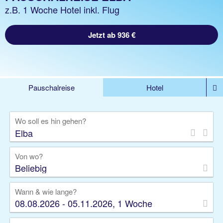
z.B. 1 Woche Hotel inkl. Flug
Jetzt ab 936 €
Pauschalreise
Hotel
%DEALS
Flug
Ferienwohnung
Mietwagen
Wo soll es hin gehen?
Rundreise
Kreuzfahrt
Ausflüge
Gruppenreise
Camper
Privattransfer
Von wo?
Beliebig
Wann & wie lange?
08.08.2026 - 05.11.2026, 1 Woche