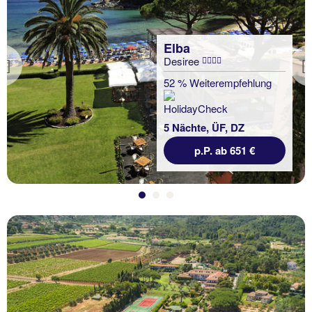
Elba
Desiree
Previous
52 % Weiterempfehlung
5 Nächte, ÜF, DZ
p.P. ab 651 €