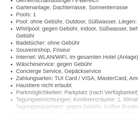
Gemeinschaftslounge/TV-Bereich
Gartenanlage, Dachterrasse, Sonnenterrasse
Pools: 1
Pool: ohne Gebühr, Outdoor, Süßwasser, Liegen
Whirlpool: gegen Gebühr, Indoor, Süßwasser, beh
Gebühr
Badetücher: ohne Gebühr
Souvenirshop, Friseur
Internet: WLAN/WiFi, im gesamten Hotel (Anlage
Wäscheservice: gegen Gebühr
Concierge Service, Gepäckservice
Zahlungsarten: TUI Card / VISA, MasterCard, Am
Haustiere nicht erlaubt
Parkmöglichkeiten: Parkplatz (nach Verfügbarkei
Tagungseinrichtungen: Konferenzräume: 1, klimat
Tagungsequipment: gegen Gebühr, Coffee Break
Gebäudeanzahl: 1, Etagen: 2, Zimmer: 31, Villen:
Landeskategorie: 5 Sterne