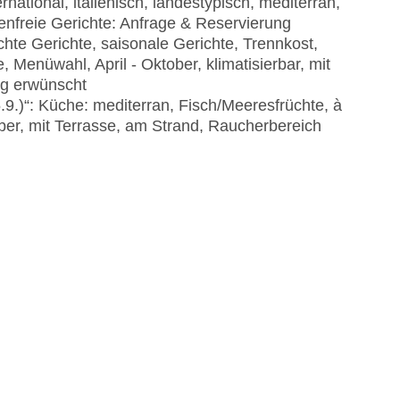
national, italienisch, landestypisch, mediterran,
enfreie Gerichte: Anfrage & Reservierung
chte Gerichte, saisonale Gerichte, Trennkost,
, Menüwahl, April - Oktober, klimatisierbar, mit
ng erwünscht
.9.)“: Küche: mediterran, Fisch/Meeresfrüchte, à
ber, mit Terrasse, am Strand, Raucherbereich