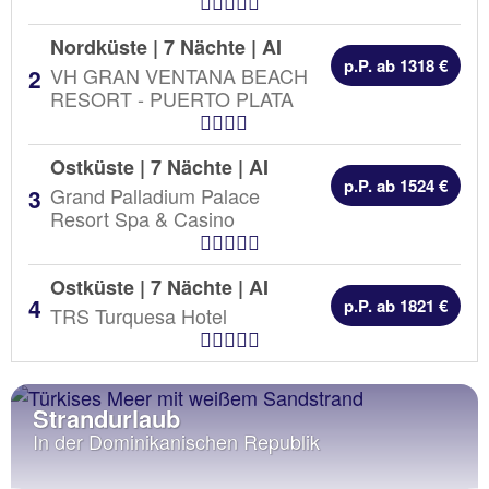
Hotel Kategorien
Nordküste | 7 Nächte |
AI
p.P. ab 1318 €
VH GRAN VENTANA BEACH
RESORT - PUERTO PLATA
Hotel Kategorien
Ostküste | 7 Nächte |
AI
p.P. ab 1524 €
Grand Palladium Palace
Resort Spa & Casino
Hotel Kategorien
Ostküste | 7 Nächte |
AI
p.P. ab 1821 €
TRS Turquesa Hotel
Hotel Kategorien
Strandurlaub
In der Dominikanischen Republik