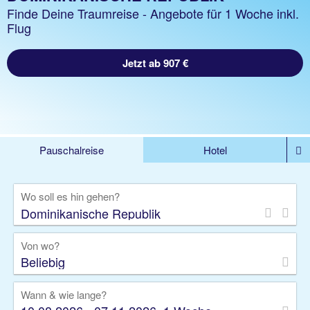
Finde Deine Traumreise - Angebote für 1 Woche inkl.
Flug
Jetzt ab 907 €
Pauschalreise
Hotel
%DEALS
Flug
Ferienwohnung
Mietwagen
Wo soll es hin gehen?
Rundreise
Kreuzfahrt
Ausflüge
Gruppenreise
Camper
Privattransfer
Von wo?
Beliebig
Wann & wie lange?