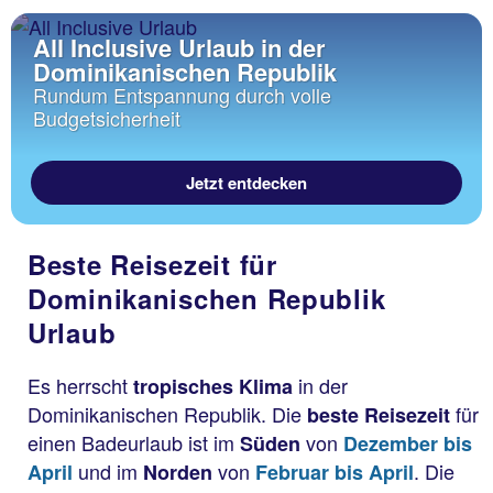
All Inclusive Urlaub in der
Dominikanischen Republik
Rundum Entspannung durch volle
Budgetsicherheit
Jetzt entdecken
Beste Reisezeit für
Dominikanischen Republik
Urlaub
Es herrscht
in der
tropisches Klima
Dominikanischen Republik. Die
für
beste Reisezeit
einen Badeurlaub ist im
von
Süden
Dezember bis
und im
von
. Die
April
Norden
Februar bis April