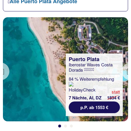
Alle Puerto Plata Angebote
Puerto Plata
Iberostar Waves Costa
Dorada
Previous
84 % Weiterempfehlung
statt
7 Nächte, AI, DZ
1834 €
p.P. ab 1553 €