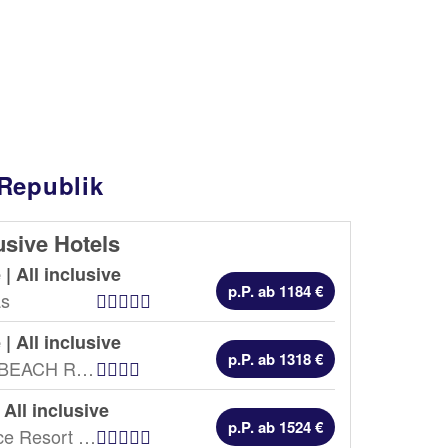
 Republik
lusive Hotels
 |
All inclusive
p.P. ab 1184 €
Hotel Kategorien
as
 |
All inclusive
p.P. ab 1318 €
Hotel Kategorien
VH GRAN VENTANA BEACH RESORT - PUERTO PLATA
|
All inclusive
p.P. ab 1524 €
Hotel Kategorien
Grand Palladium Palace Resort Spa & Casino