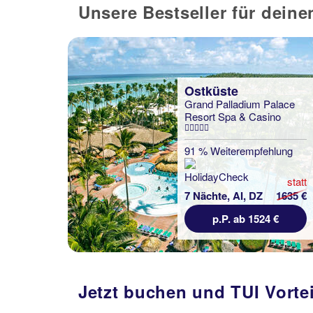
Unsere Bestseller für dein
Ostküste
Grand Palladium Palace
Resort Spa & Casino
91 % Weiterempfehlung
statt
7 Nächte, AI, DZ
1635 €
p.P. ab 1524 €
Jetzt buchen und TUI Vorte