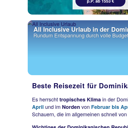
p.P. ab 1553 €
All Inclusive Urlaub in der Dom
Rundum Entspannung durch volle Budget
Beste Reisezeit für Domini
Es herrscht
in der Domi
tropisches Klima
und im
von
April
Norden
Februar bis Apr
Schauern, die im allgemeinen schnell vo
Wichtiges der Dominikanischen Republ