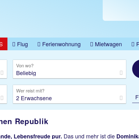
S
Flug
Ferienwohnung
Mietwagen
üge
Gruppenreise
Camper
Privattransfer
Von wo?
Beliebig
Wer reist mit?
F
2 Erwachsene
chen Republik
Das und mehr ist die
nde, Lebensfreude pur.
Dominik