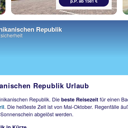
p.P. ab 1581 €
inikanischen Republik
sicherheit
kanischen Republik Urlaub
nikanischen Republik. Die
für einen Ba
beste Reisezeit
. Die heißeste Zeit ist von Mai-Oktober. Regenfälle äu
il
n Sonnenschein abgelöst werden.
ik in Kürze