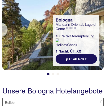
Bologna
Mandarin Oriental, Lago di
Como
Previous
100 % Weiterempfehlung
1 Nacht, ÜF, XX
p.P. ab 678 €
Unsere Bologna Hotelangebote