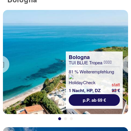
Bologna
TUI BLUE Tropea
Previous
81 % Weiterempfehlung
statt
1 Nacht, HP, DZ
93 €
p.P. ab 69 €