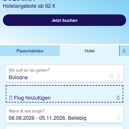
Hotelangebote ab 62 €
Jetzt buchen
Pauschalreise
Hotel
%DEALS
Flug
Ferienwohnung
Mietwagen
Wo soll es hin gehen?
Rundreise
Kreuzfahrt
Ausflüge
Gruppenreise
Camper
Privattransfer
Flug hinzufügen
Wann & wie lange?
08.08.2026 - 05.11.2026, Beliebig