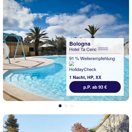
Bologna
Hotel Ta Cenc
Previous
91 % Weiterempfehlung
1 Nacht, HP, XX
p.P. ab 93 €