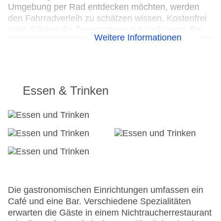
Umgebung per Rad entdecken möchten, werden
den Fahrradverleih zu schätzen wissen. Kostenfrei
steht Gästen die Tageszeitung zur Verfügung. Bei
Weitere Informationen
Geschäftlichem hilft das Business-Center gerne
weiter und bietet ein Faxgerät an.
24h Rezeption
Parkplatz
Essen & Trinken
Check-in von: 15:00:00
Check-out bis: 13:00:00
Konferenzraum
Garage
Hotelsafe
WLAN/WiFi im Hotel
Lift
Anzahl der Konferenzräume: 1
Anzahl der Aufzüge: 1
Die gastronomischen Einrichtungen umfassen ein
Haustiere
Café und eine Bar. Verschiedene Spezialitäten
Haustiere auf Anfrage: gegen Gebühr
erwarten die Gäste in einem Nichtraucherrestaurant