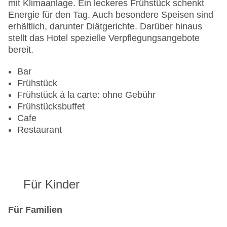
Zimmerservice
mit Klimaanlage. Ein leckeres Frühstück schenkt
Gesamtanzahl der Stockwerke: 3
Energie für den Tag. Auch besondere Speisen sind
Gesamtanzahl der Zimmer: 40
erhältlich, darunter Diätgerichte. Darüber hinaus
Zahlungsarten: American Express, Diners Club,
stellt das Hotel spezielle Verpflegungsangebote
EC Maestro, Mastercard, Visa
bereit.
Landeskategorie: 4 Sterne
Bar
Frühstück
Frühstück à la carte: ohne Gebühr
Frühstücksbuffet
Cafe
Restaurant
Für Kinder
Für Familien