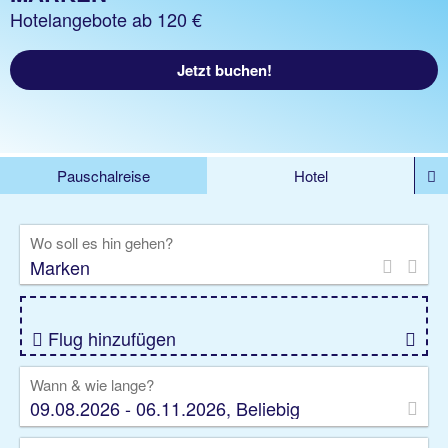
Hotelangebote ab 120 €
Jetzt buchen!
Pauschalreise
Hotel
%DEALS
Flug
Ferienwohnung
Mietwagen
Wo soll es hin gehen?
Rundreise
Kreuzfahrt
Ausflüge
Gruppenreise
Camper
Privattransfer
Flug hinzufügen
Wann & wie lange?
09.08.2026 - 06.11.2026, Beliebig