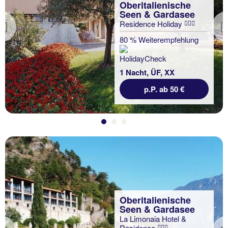
Oberitalienische
Seen & Gardasee
Residence Holiday
Previous
80 % Weiterempfehlung
1 Nacht, ÜF, XX
p.P. ab 50 €
Oberitalienische
Seen & Gardasee
La Limonaia Hotel &
Residence