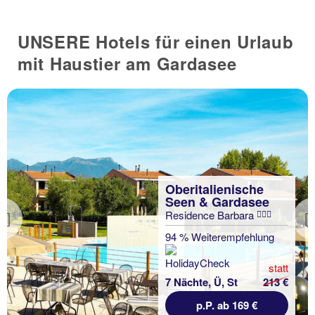
UNSERE Hotels für einen Urlaub
mit Haustier am Gardasee
Oberitalienische
Seen & Gardasee
Residence Barbara
Previous
94 % Weiterempfehlung
statt
7 Nächte, Ü, St
213 €
p.P. ab 169 €