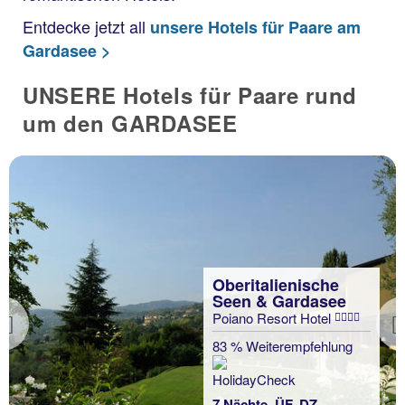
Entdecke jetzt all
unsere Hotels für Paare am
Gardasee >
UNSERE Hotels für Paare rund
um den GARDASEE
Oberitalienische
Seen & Gardasee
Poiano Resort Hotel
Previous
83 % Weiterempfehlung
7 Nächte, ÜF, DZ