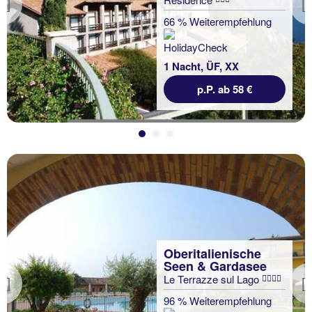
Previous
66 % Weiterempfehlung
1 Nacht, ÜF, XX
p.P. ab 58 €
Oberitalienische
Seen & Gardasee
Le Terrazze sul Lago
Previous
96 % Weiterempfehlung