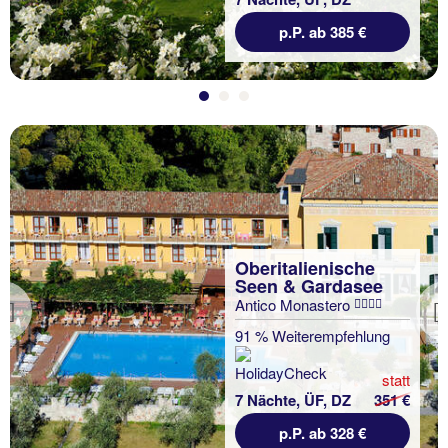
p.P. ab 385 €
Oberitalienische
Seen & Gardasee
Antico Monastero
Previous
91 % Weiterempfehlung
statt
7 Nächte, ÜF, DZ
351 €
p.P. ab 328 €