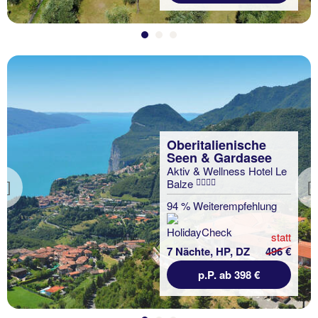
Oberitalienische
Seen & Gardasee
Aktiv & Wellness Hotel Le
Balze
Previous
94 % Weiterempfehlung
statt
7 Nächte, HP, DZ
496 €
p.P. ab 398 €