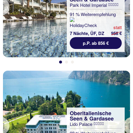
Park Hotel Imperial
Previous
91 % Weiterempfehlung
statt
7 Nächte, ÜF, DZ
958 €
p.P. ab 856 €
Oberitalienische
Seen & Gardasee
Lido Palace
Previous