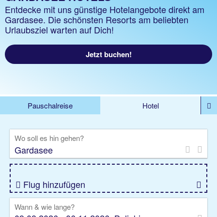
Entdecke mit uns günstige Hotelangebote direkt am
Gardasee. Die schönsten Resorts am beliebten
Urlaubsziel warten auf Dich!
Jetzt buchen!
Pauschalreise
Hotel
%DEALS
Flug
Ferienwohnung
Mietwagen
Wo soll es hin gehen?
Rundreise
Kreuzfahrt
Ausflüge
Gruppenreise
Camper
Privattransfer
Flug hinzufügen
Wann & wie lange?