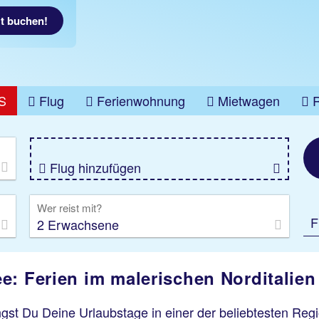
zt buchen!
S
Flug
Ferienwohnung
Mietwagen
üge
Gruppenreise
Camper
Privattransfer
Flug hinzufügen
Wer reist mit?
F
2 Erwachsene
e: Ferien im malerischen Norditalien
gst Du Deine Urlaubstage in einer der beliebtesten Regi