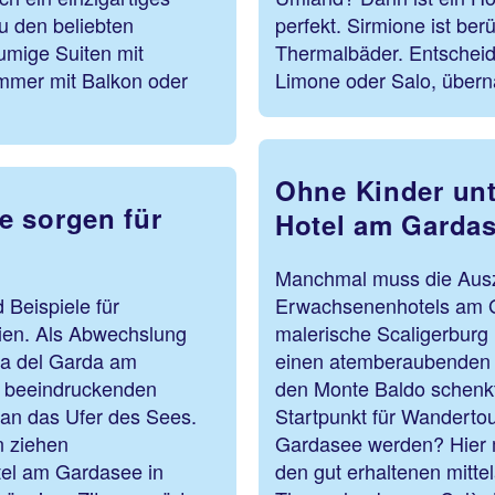
u den beliebten
perfekt. Sirmione ist ber
mige Suiten mit
Thermalbäder. Entscheid
mmer mit Balkon oder
Limone oder Salo, übern
Ohne Kinder unt
e sorgen für
Hotel am Garda
Manchmal muss die Ausze
 Beispiele für
Erwachsenenhotels am Ga
rien. Als Abwechslung
malerische Scaligerburg 
va del Garda am
einen atemberaubenden B
r beeindruckenden
den Monte Baldo schenkt
 an das Ufer des Sees.
Startpunkt für Wandertour
n ziehen
Gardasee werden? Hier 
tel am Gardasee in
den gut erhaltenen mitte