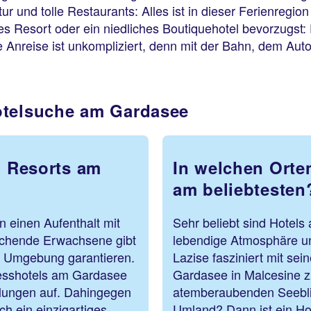
 und tolle Restaurants: Alles ist in dieser Ferienregion 
ses Resort oder ein niedliches Boutiquehotel bevorzugst
ie Anreise ist unkompliziert, denn mit der Bahn, dem Au
otelsuche am Gardasee
d Resorts am
In welchen Orte
am beliebtesten
 einen Aufenthalt mit
Sehr beliebt sind Hotels
uchende Erwachsene gibt
lebendige Atmosphäre un
ie Umgebung garantieren.
Lazise fasziniert mit sei
nesshotels am Gardasee
Gardasee in Malcesine z
lungen auf. Dahingegen
atemberaubenden Seeblic
ch ein einzigartiges
Umland? Dann ist ein Ho