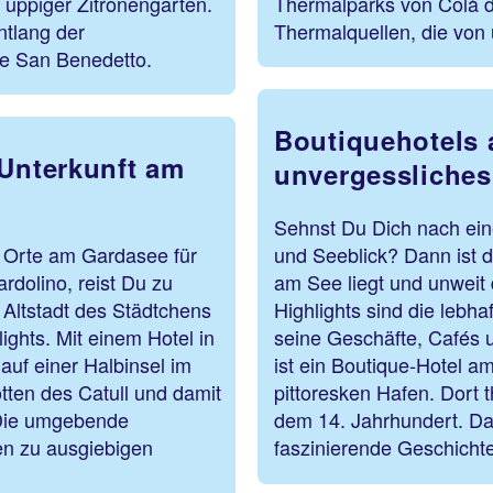
üppiger Zitronengärten.
Thermalparks von Colà di
tlang der
Thermalquellen, die vo
he San Benedetto.
Boutiquehotels 
 Unterkunft am
unvergessliches
Sehnst Du Dich nach ein
e Orte am Gardasee für
und Seeblick? Dann ist de
rdolino, reist Du zu
am See liegt und unweit
 Altstadt des Städtchens
Highlights sind die leb
ights. Mit einem Hotel in
seine Geschäfte, Cafés 
uf einer Halbinsel im
ist ein Boutique-Hotel a
ten des Catull und damit
pittoresken Hafen. Dort 
 Die umgebende
dem 14. Jahrhundert. D
en zu ausgiebigen
faszinierende Geschicht