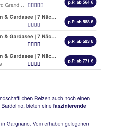
p.P. ab 564 €
Hotel Kategorien
Hotel Du Lac & Du Parc Grand Resort
Oberitalienische Seen & Gardasee | 7 Nächte |
Frühstück
p.P. ab 588 €
Hotel Kategorien
Oberitalienische Seen & Gardasee | 7 Nächte |
Frühstück
p.P. ab 593 €
Hotel Kategorien
Oberitalienische Seen & Gardasee | 7 Nächte |
Frühstück
p.P. ab 771 €
Hotel Kategorien
a
dschaftlichen Reizen auch noch einen
 Bardolino, bieten eine
faszinierende
in Gargnano. Vom erhaben gelegenen