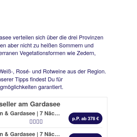
see verteilen sich über die drei Provinzen
rmen aber nicht zu heißen Sommern und
terranen Vegetationsformen wie Zedern,
 Weiß-, Rosé- und Rotweine aus der Region.
erer Tipps findest Du für
gmöglichkeiten garantiert.
seller am Gardasee
Oberitalienische Seen & Gardasee | 7 Nächte |
Frühstück
p.P. ab 378 €
Hotel Kategorien
Oberitalienische Seen & Gardasee | 7 Nächte |
Frühstück