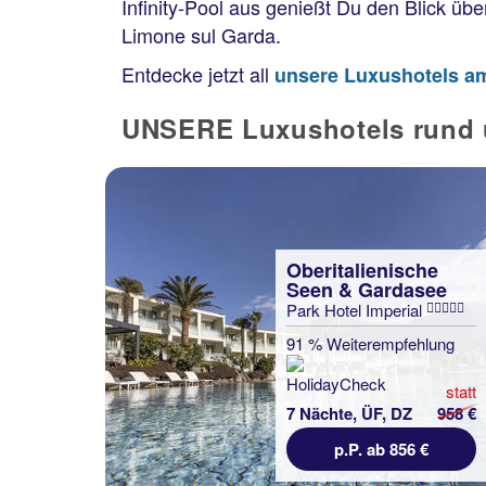
Infinity-Pool aus genießt Du den Blick ü
Limone sul Garda.
Entdecke jetzt all
unsere Luxushotels a
UNSERE Luxushotels run
Oberitalienische
Seen & Gardasee
Park Hotel Imperial
91 % Weiterempfehlung
statt
7 Nächte, ÜF, DZ
958 €
p.P. ab 856 €