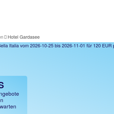
en
Hotel Gardasee
S
angebote
en
 warten