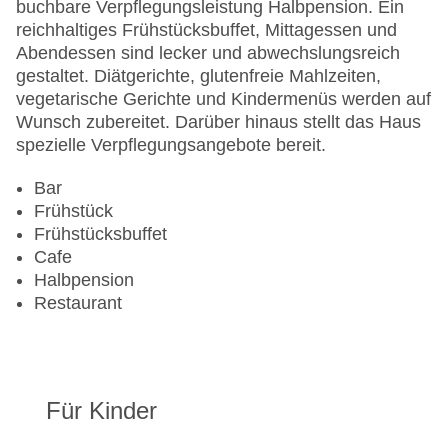
Gesamtanzahl der Zimmer: 44
buchbare Verpflegungsleistung Halbpension. Ein
Pools:Indoor Pool, Outdoor Pool, Sonnenschirme
reichhaltiges Frühstücksbuffet, Mittagessen und
am Pool, Liegen am Pool
Abendessen sind lecker und abwechslungsreich
Zahlungsarten: American Express, Diners Club,
gestaltet. Diätgerichte, glutenfreie Mahlzeiten,
EC Maestro, Mastercard, Visa
vegetarische Gerichte und Kindermenüs werden auf
Landeskategorie: 3 Sterne
Wunsch zubereitet. Darüber hinaus stellt das Haus
spezielle Verpflegungsangebote bereit.
Bar
Frühstück
Frühstücksbuffet
Cafe
Halbpension
Restaurant
Für Kinder