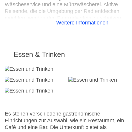
Wäscheservice und eine Münzwäscherei. Aktive
Reisende, die die Umgebung per Rad entdecken
möchten, werden den Fahrradverleih zu schätzen
Weitere Informationen
wissen. Bei Geschäftlichem hilft das Business-
Center gerne weiter und bietet ein Faxgerät an.
24h Rezeption
Parkplatz
Essen & Trinken
Check-in von: 14:00:00
Check-out bis: 10:00:00
Konferenzraum
Garage
Hotelsafe
WLAN/WiFi im Hotel
Lift
Anzahl der Aufzüge: 1
Haustiere
Es stehen verschiedene gastronomische
Zimmerservice
Einrichtungen zur Auswahl, wie ein Restaurant, ein
Sonnenterrasse
Café und eine Bar. Die Unterkunft bietet als