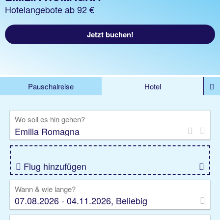
Hotelangebote ab 92 €
Jetzt buchen!
Pauschalreise
Hotel
%DEALS
Flug
Ferienwohnung
Mietwagen
Wo soll es hin gehen?
Rundreise
Kreuzfahrt
Ausflüge
Gruppenreise
Camper
Privattransfer
Flug hinzufügen
Wann & wie lange?
07.08.2026 - 04.11.2026, Beliebig