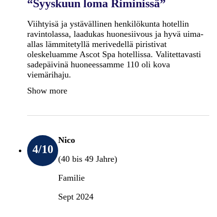
“Syyskuun loma Riminissä”
Viihtyisä ja ystävällinen henkilökunta hotellin
ravintolassa, laadukas huonesiivous ja hyvä uima-
allas lämmitetyllä merivedellä piristivat
oleskeluamme Ascot Spa hotellissa. Valitettavasti
sadepäivinä huoneessamme 110 oli kova
viemärihaju.
Show more
Nico
4
/10
(40 bis 49 Jahre)
Familie
Sept 2024