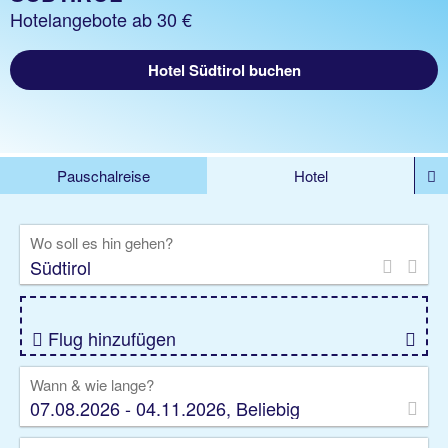
Hotelangebote ab 30 €
Hotel Südtirol buchen
Pauschalreise
Hotel
%DEALS
Flug
Ferienwohnung
Mietwagen
Wo soll es hin gehen?
Rundreise
Kreuzfahrt
Ausflüge
Gruppenreise
Camper
Privattransfer
Flug hinzufügen
Wann & wie lange?
07.08.2026 - 04.11.2026, Beliebig