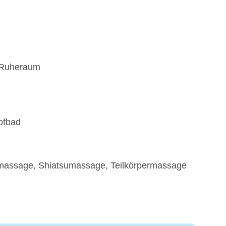
, Ruheraum
pfbad
massage, Shiatsumassage, Teilkörpermassage