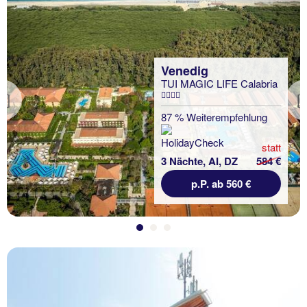
Venedig
TUI MAGIC LIFE Calabria
Previous
87 % Weiterempfehlung
statt
3 Nächte, AI, DZ
584 €
p.P. ab 560 €