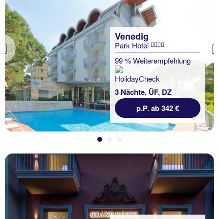
Venedig
Park Hotel
Previous
99 % Weiterempfehlung
3 Nächte, ÜF, DZ
p.P. ab 342 €