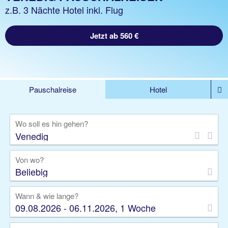
z.B. 3 Nächte Hotel inkl. Flug
Jetzt ab 560 €
Pauschalreise
Hotel
%DEALS
Flug
Ferienwohnung
Mietwagen
Wo soll es hin gehen?
Rundreise
Kreuzfahrt
Ausflüge
Gruppenreise
Camper
Privattransfer
Von wo?
Beliebig
Wann & wie lange?
09.08.2026 - 06.11.2026, 1 Woche