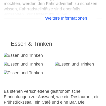
möchten, werden den Fahrradverleih zu schätzen
wissen, Fahrradstellplätze sind ebenfalls
vorhanden. Zur Unterstützung bei
Weitere Informationen
Geschäftstätigkeiten ist ein Faxgerät verfügbar.
24h Rezeption
Parkplatz
Check-in von: 14:00:00
Essen & Trinken
Check-out bis: 12:00:00
Konferenzraum
Garage
Garten: ohne Gebühr
Hoteleröffnung: 1930
Hotelsafe
WLAN/WiFi im Hotel
Letzte umfassende Renovierung: 2013
Lift
Es stehen verschiedene gastronomische
Anzahl der Konferenzräume: 1
Einrichtungen zur Auswahl, wie ein Restaurant, ein
Anzahl der Aufzüge: 1
Frühstückssaal, ein Café und eine Bar. Die