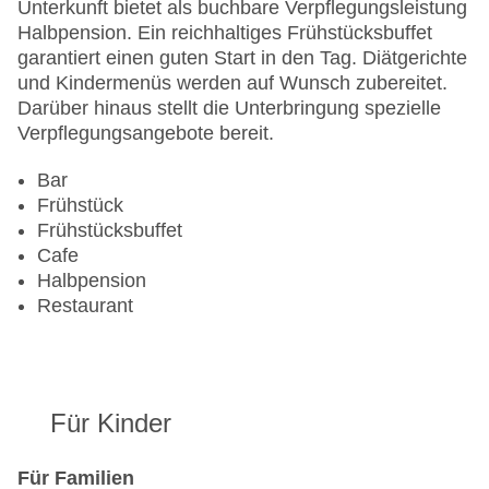
Haustiere auf Anfrage: ohne Gebühr
Unterkunft bietet als buchbare Verpflegungsleistung
Zimmerservice
Halbpension. Ein reichhaltiges Frühstücksbuffet
Gesamtanzahl der Stockwerke: 3
garantiert einen guten Start in den Tag. Diätgerichte
Gesamtanzahl der Zimmer: 63
und Kindermenüs werden auf Wunsch zubereitet.
Pools:Outdoor Pool: ohne Gebühr,
Darüber hinaus stellt die Unterbringung spezielle
Sonnenschirme am Pool: ohne Gebühr, Liegen
Verpflegungsangebote bereit.
am Pool: ohne Gebühr
Zahlungsarten: American Express, Diners Club,
Bar
EC Maestro, Mastercard, Visa
Frühstück
Landeskategorie: 4 Sterne
Frühstücksbuffet
Cafe
Halbpension
Restaurant
Für Kinder
Für Familien